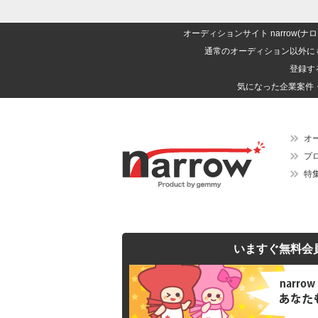
オーディションサイト narrow
通常のオーディション以外に
登録す
気になった企業案件
オ
プ
特
いますぐ無料会