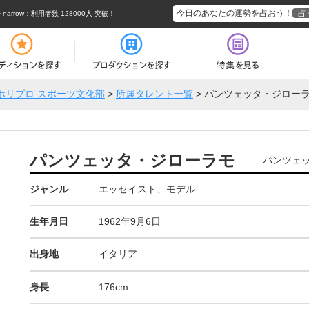
今日のあなたの運勢を占おう！
占
rrow
：利用者数 128000人 突破！
ホリプロ スポーツ文化部
>
所属タレント一覧
>
パンツェッタ・ジロー
パンツェッタ・ジローラモ
パンツェ
ジャンル
エッセイスト、モデル
生年月日
1962年9月6日
出身地
イタリア
身長
176cm