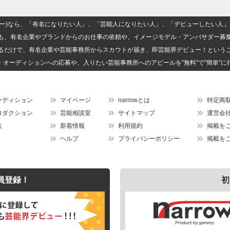
(ナロー)なら、「有名になりたい人」、「芸能人になりたい人」、「デビューしたい
も、有名企業やブランドからのお仕事の依頼や、イメージモデル・アンバサダー募
るだけで、有名企業や芸能事務所からスカウトが届き、即芸能界デビュー！という
・オーディションへの応募や、入りたい芸能事務所へのアピールを"無料"で"簡単"に
ーディション
マイページ
narrowとは
特定商
ロダクション
芸能相談室
サイトマップ
運営会
集
新着情報
利用規約
掲載を
ヘルプ
プライバシーポリシー
掲載を
員登録！
初