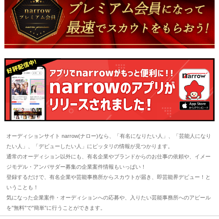
オーディションサイト narrow(ナロー)なら、「有名になりたい人」、「芸能人になり
たい人」、「デビューしたい人」にピッタリの情報が見つかります。
通常のオーディション以外にも、有名企業やブランドからのお仕事の依頼や、イメー
ジモデル・アンバサダー募集の企業案件情報もいっぱい！
登録するだけで、有名企業や芸能事務所からスカウトが届き、即芸能界デビュー！と
いうことも！
気になった企業案件・オーディションへの応募や、入りたい芸能事務所へのアピール
を"無料"で"簡単"に行うことができます。