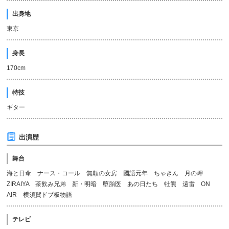
出身地
東京
身長
170cm
特技
ギター
出演歴
舞台
海と日傘 ナース・コール 無頼の女房 國語元年 ちゃきん 月の岬
ZIRAIYA 茶飲み兄弟 新・明暗 堕胎医 あの日たち 牡熊 遠雷 ON
AIR 横須賀ドブ板物語
テレビ