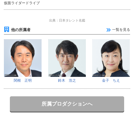
仮面ライダードライブ
出典：日本タレント名鑑
他の所属者
一覧を見る
関根 正明
鈴木 浩之
金子 ちえ
所属プロダクションへ