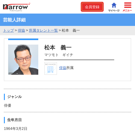
会員登録
芸能人詳細
トップ
>
俳協
>
所属タレント一覧
>
松本 義一
松本 義一
マツモト ギイチ
俳協
所属
ジャンル
俳優
生年月日
1964年3月2日