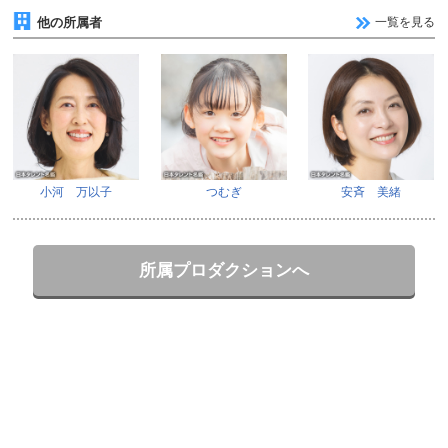
他の所属者
一覧を見る
小河 万以子
つむぎ
安斉 美緒
所属プロダクションへ