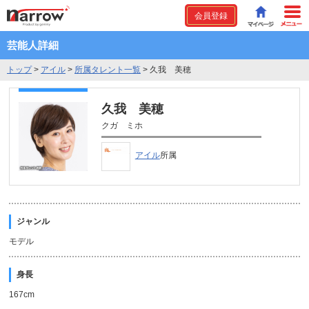
会員登録
芸能人詳細
トップ
>
アイル
>
所属タレント一覧
>
久我 美穂
久我 美穂
クガ ミホ
アイル
所属
ジャンル
モデル
身長
167cm