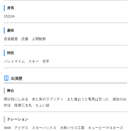
身長
152cm
趣味
音楽鑑賞 読書 人間観察
特技
パントマイム スキー 空手
出演歴
舞台
煙が目にしみる 赤と朱のラプソディ また逢おうと竜馬は言った 淑女のお
作法 怪傑三太丸 ちょい談
ナレーション
Veet アイデス スターバックス 大和ハウス工業 キューピーマヨネーズ