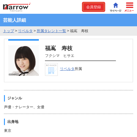
会員登録
芸能人詳細
トップ
>
リベルタ
>
所属タレント一覧
>
福嶌 寿枝
福嶌 寿枝
フクシマ ヒサエ
リベルタ
所属
ジャンル
声優・ナレーター、女優
出身地
東京