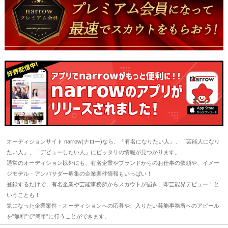
オーディションサイト narrow(ナロー)なら、「有名になりたい人」、「芸能人になり
たい人」、「デビューしたい人」にピッタリの情報が見つかります。
通常のオーディション以外にも、有名企業やブランドからのお仕事の依頼や、イメー
ジモデル・アンバサダー募集の企業案件情報もいっぱい！
登録するだけで、有名企業や芸能事務所からスカウトが届き、即芸能界デビュー！と
いうことも！
気になった企業案件・オーディションへの応募や、入りたい芸能事務所へのアピール
を"無料"で"簡単"に行うことができます。