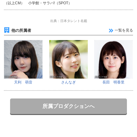
（以上CM） 小学館・サラバ!（SPOT）
出典：日本タレント名鑑
他の所属者
一覧を見る
天利 萌音
さんなぎ
長田 明香里
所属プロダクションへ