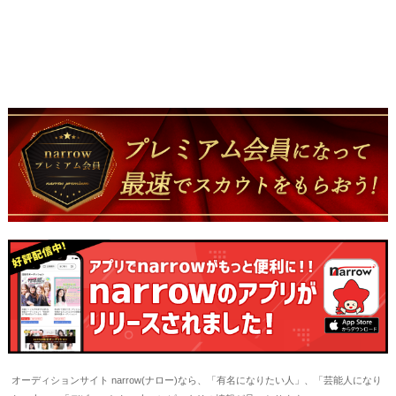
オーディションサイト narrow(ナロー)なら、「有名になりたい人」、「芸能人になり