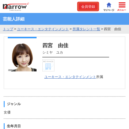
会員登録
芸能人詳細
トップ
>
ユーキース・エンタテインメント
>
所属タレント一覧
>
四宮 由佳
四宮 由佳
シミヤ ユカ
ユーキース・エンタテインメント
所属
ジャンル
女優
生年月日