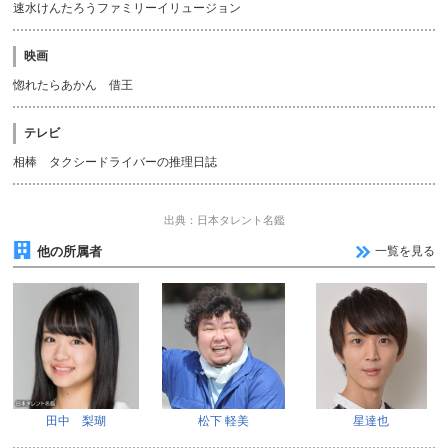
速水けんたろうファミリーイリュージョン
映画
惚れたらあかん 借王
テレビ
相棒 タクシードライバーの推理日誌
出典：日本タレント名鑑
他の所属者
一覧を見る
田中 梨瑚
松下 軽美
星達也