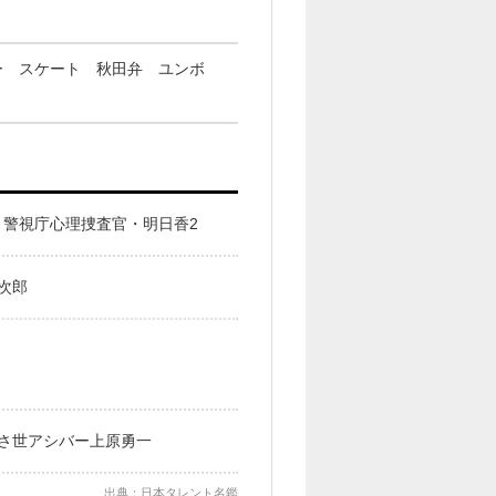
ー スケート 秋田弁 ユンボ
 警視庁心理捜査官・明日香2
次郎
さ世アシバー上原勇一
出典：日本タレント名鑑