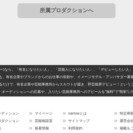
所属プロダクションへ
(ナロー)なら、「有名になりたい人」、「芸能人になりたい人」、「デビューしたい
も、有名企業やブランドからのお仕事の依頼や、イメージモデル・アンバサダー募
るだけで、有名企業や芸能事務所からスカウトが届き、即芸能界デビュー！という
・オーディションへの応募や、入りたい芸能事務所へのアピールを"無料"で"簡単"に
ーディション
マイページ
narrowとは
特定商
ロダクション
芸能相談室
サイトマップ
運営会
集
新着情報
利用規約
掲載を