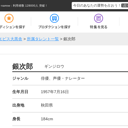
今日のあなたの運勢を占おう！
占
rrow
：利用者数 128000人 突破！
エビス大黒舎
>
所属タレント一覧
>
銀次郎
銀次郎
ギンジロウ
ジャンル
俳優、声優・ナレーター
生年月日
1957年7月16日
出身地
秋田県
身長
184cm