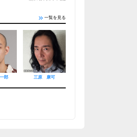
一覧を見る
一郎
三原 康可