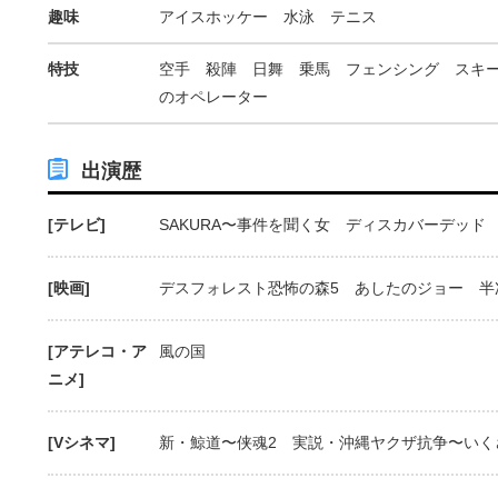
趣味
アイスホッケー 水泳 テニス
特技
空手 殺陣 日舞 乗馬 フェンシング スキ
のオペレーター
出演歴
[テレビ]
SAKURA〜事件を聞く女 ディスカバーデッド
[映画]
デスフォレスト恐怖の森5 あしたのジョー 半
[アテレコ・ア
風の国
ニメ]
[Vシネマ]
新・鯨道〜侠魂2 実説・沖縄ヤクザ抗争〜いく