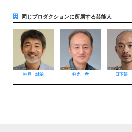
同じプロダクションに所属する芸能人
神戸 誠治
好光 孝
日下部 