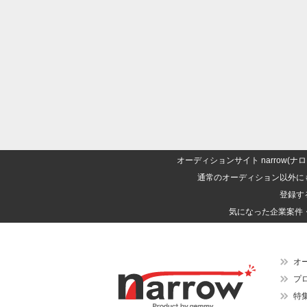
オーディションサイト narrow
通常のオーディション以外に
登録す
気になった企業案件
オ
プ
特