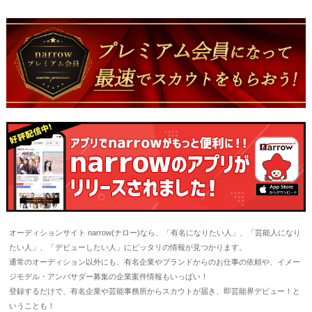
オーディションサイト narrow(ナロー)なら、「有名になりたい人」、「芸能人になり
たい人」、「デビューしたい人」にピッタリの情報が見つかります。
通常のオーディション以外にも、有名企業やブランドからのお仕事の依頼や、イメー
ジモデル・アンバサダー募集の企業案件情報もいっぱい！
登録するだけで、有名企業や芸能事務所からスカウトが届き、即芸能界デビュー！と
いうことも！