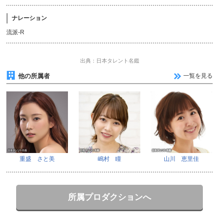
ナレーション
流派-R
出典：日本タレント名鑑
他の所属者
一覧を見る
重盛 さと美
嶋村 瞳
山川 恵里佳
所属プロダクションへ