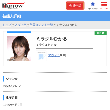
会員登録
芸能人詳細
トップ
>
アヴィラ
>
所属タレント一覧
>
ミラクルひかる
PICK UP
ミラクルひかる
ミラクルヒカル
アヴィラ
所属
ジャンル
お笑いタレント
生年月日
1980年4月9日