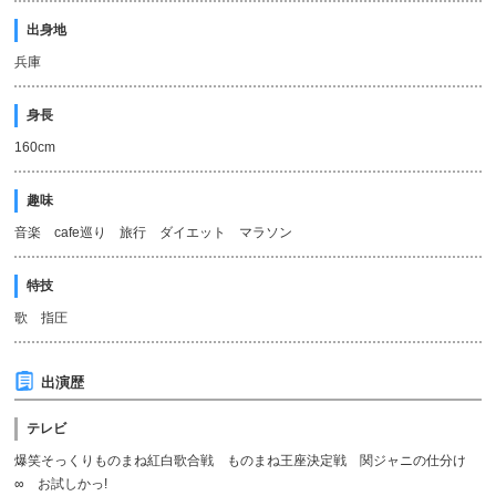
出身地
兵庫
身長
160cm
趣味
音楽 cafe巡り 旅行 ダイエット マラソン
特技
歌 指圧
出演歴
テレビ
爆笑そっくりものまね紅白歌合戦 ものまね王座決定戦 関ジャニの仕分け
∞ お試しかっ!