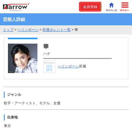
会員登録
芸能人詳細
トップ
>
ヘリンボーン
>
所属タレント一覧
>
華
華
ハナ
ヘリンボーン
所属
ジャンル
歌手・アーティスト、モデル、女優
出身地
東京