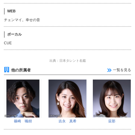
WEB
チェンマイ。幸せの音
ボーカル
CUE
出典：日本タレント名鑑
他の所属者
一覧を見る
篠崎 颯樹
吉永 真希
栞那