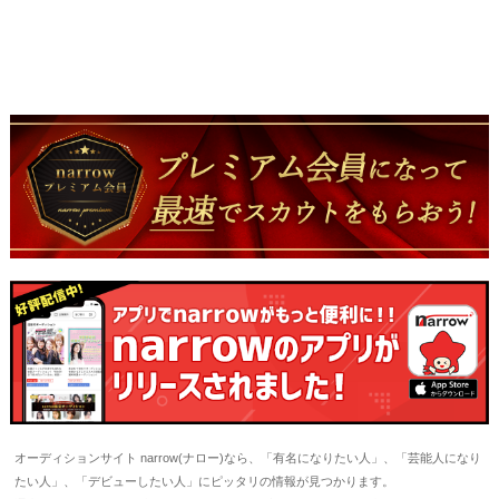
オーディションサイト narrow(ナロー)なら、「有名になりたい人」、「芸能人になり
たい人」、「デビューしたい人」にピッタリの情報が見つかります。