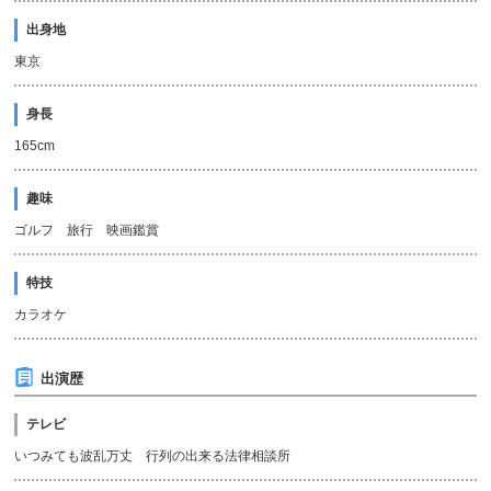
出身地
東京
身長
165cm
趣味
ゴルフ 旅行 映画鑑賞
特技
カラオケ
出演歴
テレビ
いつみても波乱万丈 行列の出来る法律相談所