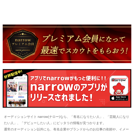
オーディションサイト narrow(ナロー)なら、「有名になりたい人」、「芸能人になり
たい人」、「デビューしたい人」にピッタリの情報が見つかります。
通常のオーディション以外にも、有名企業やブランドからのお仕事の依頼や、イメー