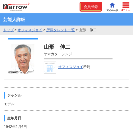
会員登録
芸能人詳細
トップ
>
オフィスジョイ
>
所属タレント一覧
>
山形 伸二
山形 伸二
ヤマガタ シンジ
オフィスジョイ
所属
ジャンル
モデル
生年月日
1942年1月6日