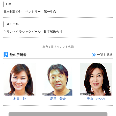
CM
日本郵政公社 サントリー 第一生命
スチール
キリン・クラシックビール 日本郵政公社
出典：日本タレント名鑑
他の所属者
一覧を見る
村田 純
島津 榮介
美山 れいみ