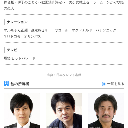
舞台版・獅子のごとく〜戦国湯舟評定〜 美少女戦士セーラームーンかぐや姫
の恋人
ナレーション
マルちゃん正麺 森永inゼリー ワコール マクドナルド パナソニック
NTTドコモ オリンパス
テレビ
爆笑!ヒットパレード
出典：日本タレント名鑑
他の所属者
一覧を見る