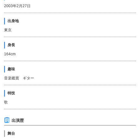
2003年2月27日
出身地
東京
身長
164cm
趣味
音楽鑑賞 ギター
特技
歌
出演歴
舞台