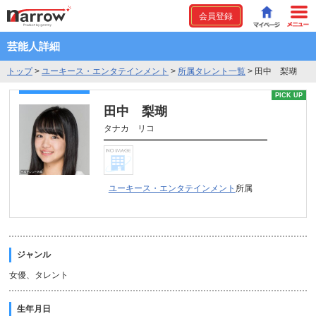
会員登録
芸能人詳細
トップ
>
ユーキース・エンタテインメント
>
所属タレント一覧
>
田中 梨瑚
PICK UP
田中 梨瑚
タナカ リコ
ユーキース・エンタテインメント
所属
ジャンル
女優、タレント
生年月日