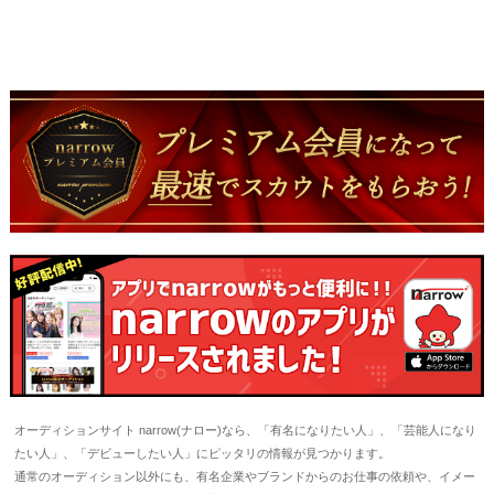
オーディションサイト narrow(ナロー)なら、「有名になりたい人」、「芸能人になり
たい人」、「デビューしたい人」にピッタリの情報が見つかります。
通常のオーディション以外にも、有名企業やブランドからのお仕事の依頼や、イメー