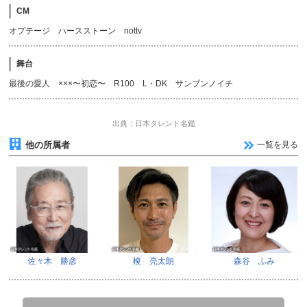
CM
オプテージ ハースストーン nottv
舞台
最後の愛人 ×××〜初恋〜 R100 L・DK サンブンノイチ
出典：日本タレント名鑑
他の所属者
一覧を見る
佐々木 勝彦
榎 亮太朗
森谷 ふみ