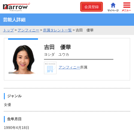
会員登録
芸能人詳細
トップ
>
アンフィニー
>
所属タレント一覧
>
吉田 優華
吉田 優華
ヨシダ ユウカ
アンフィニー
所属
ジャンル
女優
生年月日
1990年4月18日