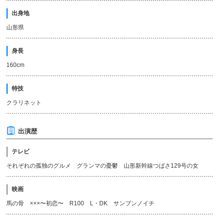
出身地
山形県
身長
160cm
特技
クラリネット
出演歴
テレビ
それぞれの孤独のグルメ グランマの憂鬱 山形新幹線つばさ129号の女
映画
馬の骨 ×××〜初恋〜 R100 L・DK サンブンノイチ