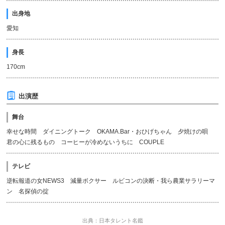
出身地
愛知
身長
170cm
出演歴
舞台
幸せな時間 ダイニングトーク OKAMA.Bar・おひげちゃん 夕焼けの唄
君の心に残るもの コーヒーが冷めないうちに COUPLE
テレビ
逆転報道の女NEWS3 減量ボクサー ルビコンの決断・我ら農業サラリーマ
ン 名探偵の掟
出典：日本タレント名鑑