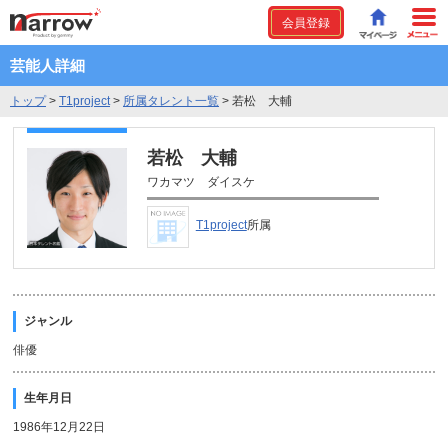
会員登録
芸能人詳細
トップ
>
T1project
>
所属タレント一覧
>
若松 大輔
若松 大輔
ワカマツ ダイスケ
T1project
所属
ジャンル
俳優
生年月日
1986年12月22日