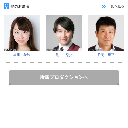
他の所属者
一覧を見る
星川 琴絵
亀井 悠介
片岡 燦平
所属プロダクションへ