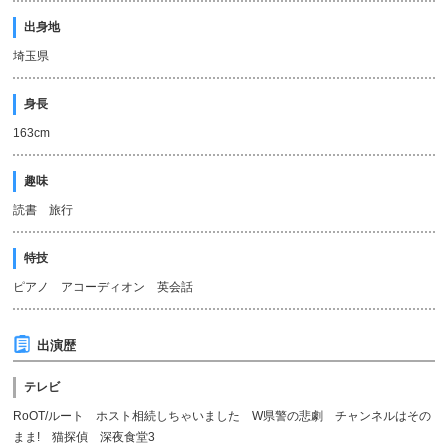
出身地
埼玉県
身長
163cm
趣味
読書 旅行
特技
ピアノ アコーディオン 英会話
出演歴
テレビ
RoOT/ルート ホスト相続しちゃいました W県警の悲劇 チャンネルはその
まま! 猫探偵 深夜食堂3