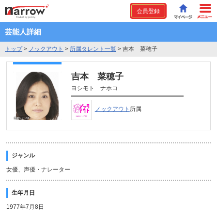
会員登録
芸能人詳細
トップ
>
ノックアウト
>
所属タレント一覧
>
吉本 菜穂子
吉本 菜穂子
ヨシモト ナホコ
ノックアウト
所属
ジャンル
女優、声優・ナレーター
生年月日
1977年7月8日