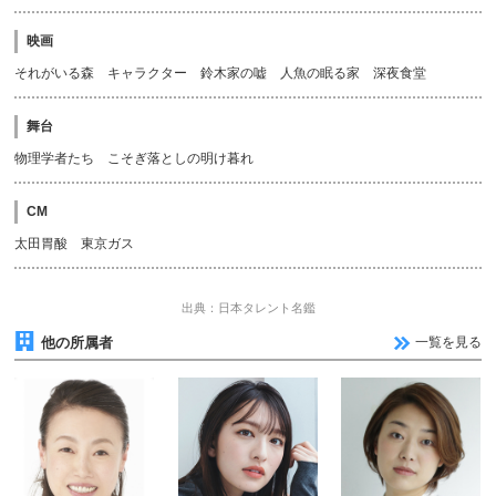
映画
それがいる森 キャラクター 鈴木家の嘘 人魚の眠る家 深夜食堂
舞台
物理学者たち こそぎ落としの明け暮れ
CM
太田胃酸 東京ガス
出典：日本タレント名鑑
他の所属者
一覧を見る