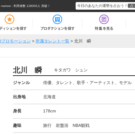
今日のあなたの運勢を占おう！
占
rrow
：利用者数 128000人 突破！
Dプロモーション
>
所属タレント一覧
>
北川 瞬
北川 瞬
キタガワ シュン
ジャンル
俳優、タレント、歌手・アーティスト、モデル
出身地
北海道
身長
178cm
趣味
旅行 岩盤浴 NBA観戦