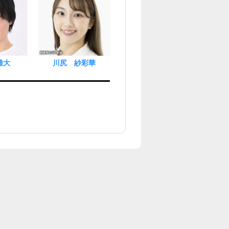
雄大
川尻 紗彩華