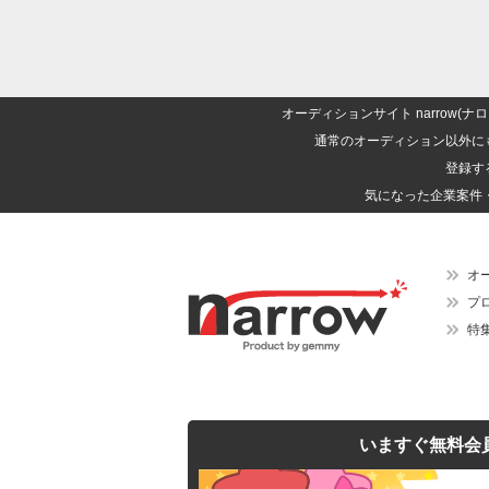
オーディションサイト narrow
通常のオーディション以外に
登録す
気になった企業案件
オ
プ
特
いますぐ無料会