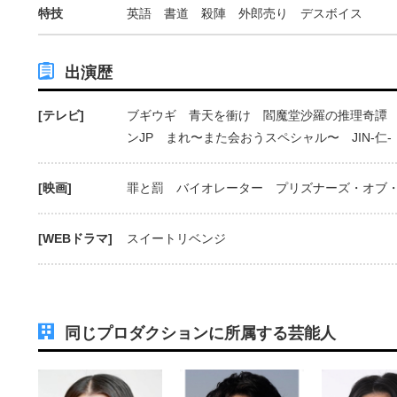
特技
英語 書道 殺陣 外郎売り デスボイス
出演歴
[テレビ]
ブギウギ 青天を衝け 閻魔堂沙羅の推理奇譚
ンJP まれ〜また会おうスペシャル〜 JIN-仁-
[映画]
罪と罰 バイオレーター プリズナーズ・オブ
[WEBドラマ]
スイートリベンジ
同じプロダクションに所属する芸能人