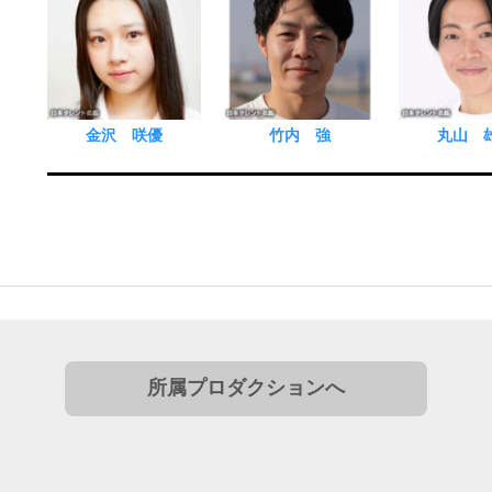
金沢 咲優
竹内 強
丸山 
所属プロダクションへ