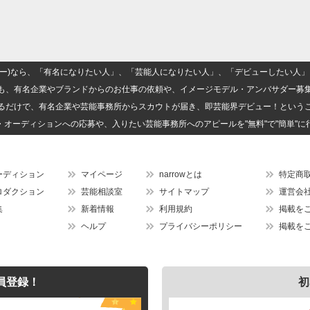
(ナロー)なら、「有名になりたい人」、「芸能人になりたい人」、「デビューしたい
も、有名企業やブランドからのお仕事の依頼や、イメージモデル・アンバサダー募
るだけで、有名企業や芸能事務所からスカウトが届き、即芸能界デビュー！という
・オーディションへの応募や、入りたい芸能事務所へのアピールを"無料"で"簡単"に
ーディション
マイページ
narrowとは
特定商
ロダクション
芸能相談室
サイトマップ
運営会
集
新着情報
利用規約
掲載を
ヘルプ
プライバシーポリシー
掲載を
員登録！
初