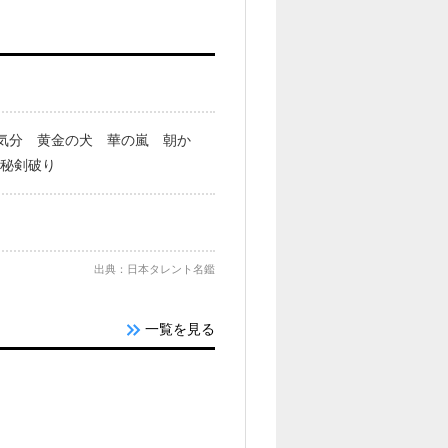
夢気分 黄金の犬 華の嵐 朝か
 秘剣破り
出典：日本タレント名鑑
一覧を見る