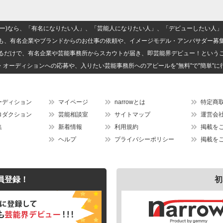
(ナロー)なら、「有名になりたい人」、「芸能人になりたい人」、「デビューしたい
も、有名企業やブランドからのお仕事の依頼や、イメージモデル・アンバサダー募
るだけで、有名企業や芸能事務所からスカウトが届き、即芸能界デビュー！という
・オーディションへの応募や、入りたい芸能事務所へのアピールを"無料"で"簡単"に
ーディション
マイページ
narrowとは
特定商
ロダクション
芸能相談室
サイトマップ
運営会
集
新着情報
利用規約
掲載を
ヘルプ
プライバシーポリシー
掲載を
員登録！
初