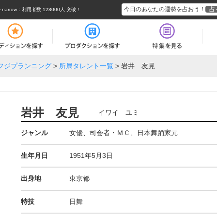
今日のあなたの運勢を占おう！
占
rrow
：利用者数 128000人 突破！
フジプランニング
>
所属タレント一覧
>
岩井 友見
岩井 友見
イワイ ユミ
ジャンル
女優、司会者・ＭＣ、日本舞踊家元
生年月日
1951年5月3日
出身地
東京都
特技
日舞