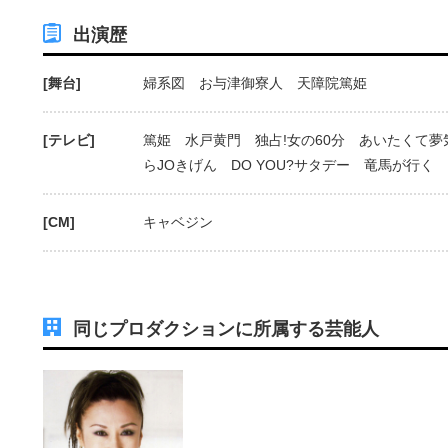
出演歴
[舞台]
婦系図 お与津御寮人 天障院篤姫
[テレビ]
篤姫 水戸黄門 独占!女の60分 あいたくて
らJOきげん DO YOU?サタデー 竜馬が行く
[CM]
キャベジン
同じプロダクションに所属する芸能人