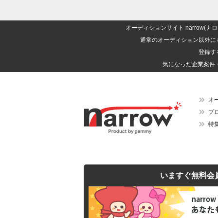
オーディションサイト narrow
通常のオーディション以外に
登録す
気になった企業案件
オ
プ
特
いますぐ無料会