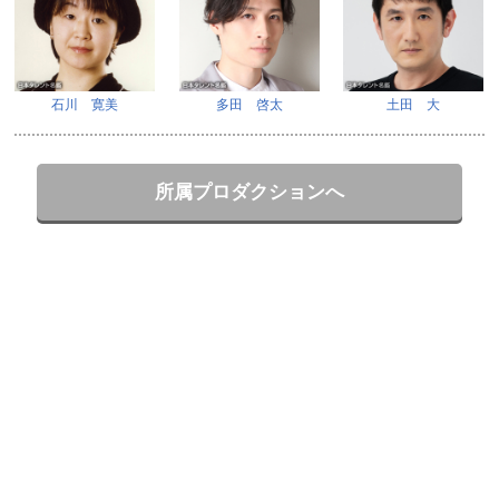
石川 寛美
多田 啓太
土田 大
所属プロダクションへ