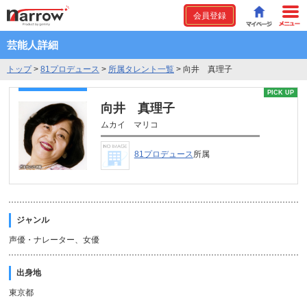
会員登録
芸能人詳細
トップ
>
81プロデュース
>
所属タレント一覧
>
向井 真理子
PICK UP
向井 真理子
ムカイ マリコ
81プロデュース
所属
ジャンル
声優・ナレーター、女優
出身地
東京都