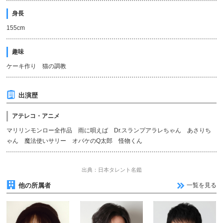
身長
155cm
趣味
ケーキ作り 猫の調教
出演歴
アテレコ・アニメ
マリリンモンロー全作品 雨に唄えば Dr.スランプアラレちゃん あさりち
ゃん 魔法使いサリー オバケのQ太郎 怪物くん
出典：日本タレント名鑑
他の所属者
一覧を見る