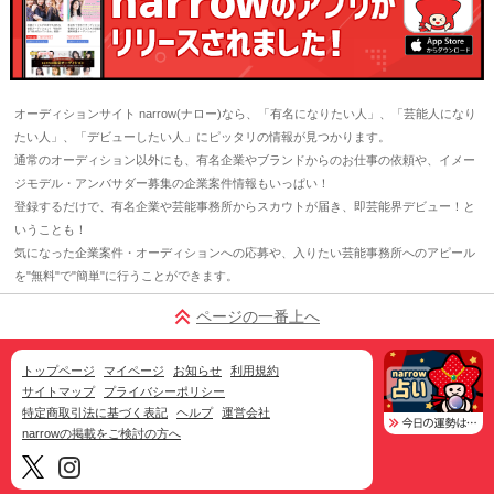
オーディションサイト narrow(ナロー)なら、「有名になりたい人」、「芸能人になり
たい人」、「デビューしたい人」にピッタリの情報が見つかります。
通常のオーディション以外にも、有名企業やブランドからのお仕事の依頼や、イメー
ジモデル・アンバサダー募集の企業案件情報もいっぱい！
登録するだけで、有名企業や芸能事務所からスカウトが届き、即芸能界デビュー！と
いうことも！
気になった企業案件・オーディションへの応募や、入りたい芸能事務所へのアピール
を"無料"で"簡単"に行うことができます。
ページの一番上へ
トップページ
マイページ
お知らせ
利用規約
サイトマップ
プライバシーポリシー
特定商取引法に基づく表記
ヘルプ
運営会社
narrowの掲載をご検討の方へ