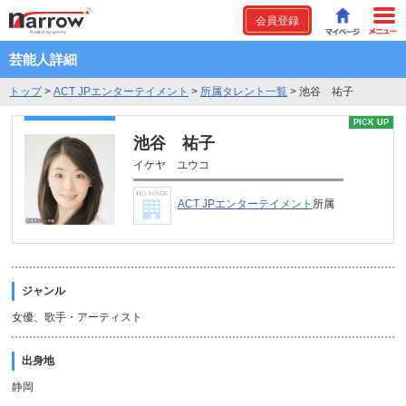
会員登録
芸能人詳細
トップ
>
ACT JPエンターテイメント
>
所属タレント一覧
>
池谷 祐子
PICK UP
池谷 祐子
イケヤ ユウコ
ACT JPエンターテイメント
所属
ジャンル
女優、歌手・アーティスト
出身地
静岡