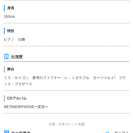
身長
160cm
特技
ピアノ 日舞
出演歴
舞台
ミス・サイゴン 蒼穹のファフナー レ・ミゼラブル モーツァルト! ブラ
ッド・ブラザース
CDアルバム
METAMORPHOSE〜変容〜
出典：日本タレント名鑑