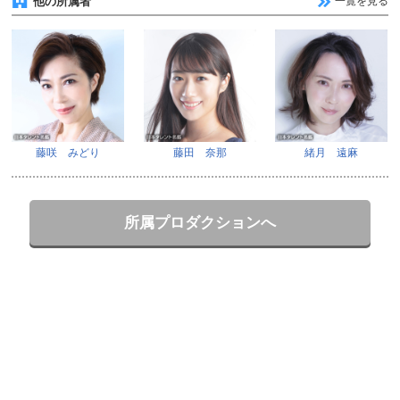
他の所属者
一覧を見る
藤咲 みどり
藤田 奈那
緒月 遠麻
所属プロダクションへ