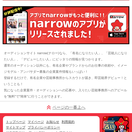
オーディションサイト narrow(ナロー)なら、「有名になりたい人」、「芸能人になり
たい人」、「デビューしたい人」にピッタリの情報が見つかります。
通常のオーディション以外にも、有名企業やブランドからのお仕事の依頼や、イメー
ジモデル・アンバサダー募集の企業案件情報もいっぱい！
登録するだけで、有名企業や芸能事務所からスカウトが届き、即芸能界デビュー！と
いうことも！
気になった企業案件・オーディションへの応募や、入りたい芸能事務所へのアピール
を"無料"で"簡単"に行うことができます。
ページの一番上へ
トップページ
マイページ
お知らせ
利用規約
サイトマップ
プライバシーポリシー