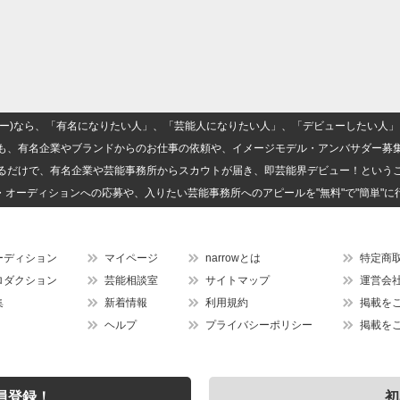
(ナロー)なら、「有名になりたい人」、「芸能人になりたい人」、「デビューしたい
も、有名企業やブランドからのお仕事の依頼や、イメージモデル・アンバサダー募
るだけで、有名企業や芸能事務所からスカウトが届き、即芸能界デビュー！という
・オーディションへの応募や、入りたい芸能事務所へのアピールを"無料"で"簡単"に
ーディション
マイページ
narrowとは
特定商
ロダクション
芸能相談室
サイトマップ
運営会
集
新着情報
利用規約
掲載を
ヘルプ
プライバシーポリシー
掲載を
員登録！
初