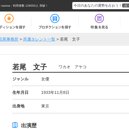
今日のあなたの運勢を占おう！
占
rrow
：利用者数 128000人 突破！
若尾事務所
>
所属タレント一覧
>
若尾 文子
若尾 文子
ワカオ アヤコ
ジャンル
女優
生年月日
1933年11月8日
出身地
東京
出演歴