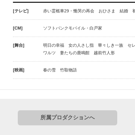
[テレビ]
赤い霊柩車29・慟哭の再会 おひさま 結婚 
[CM]
ソフトバンクモバイル・白戸家
[舞台]
明日の幸福 女の人さし指 華々しき一族 セ
ワルツ 妻たちの鹿鳴館 越前竹人形
[映画]
春の雪 竹取物語
所属プロダクションへ