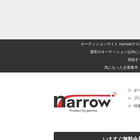
オーディションサイト narrow
通常のオーディション以外に
登録す
気になった企業案件
オ
プ
特
いますぐ無料会