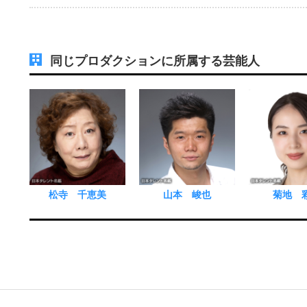
同じプロダクションに所属する芸能人
松寺 千恵美
山本 峻也
菊地 