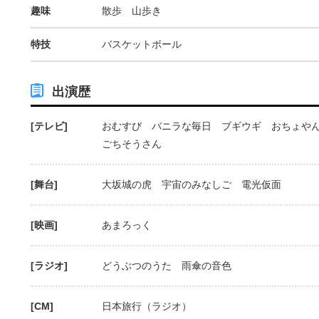
趣味
散歩 山歩き
特技
バスケットボール
出演歴
[テレビ]
おむすび バニラな毎日 ブギウギ おちょや
ごちそうさん
[舞台]
大坂城の虎 宇宙のみなしご 電光仮面
[映画]
あまろっく
[ラジオ]
どうぶつのうた 雨傘の音色
[CM]
日本旅行（ラジオ）