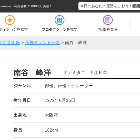
今日のあなたの運勢を占おう！
占
rrow
：利用者数 128000人 突破！
関西芸術座
>
所属タレント一覧
>
南谷 峰洋
南谷 峰洋
ミナミタニ ミネヒロ
ジャンル
俳優、声優・ナレーター
生年月日
1972年6月25日
出身地
大阪府
身長
162cm