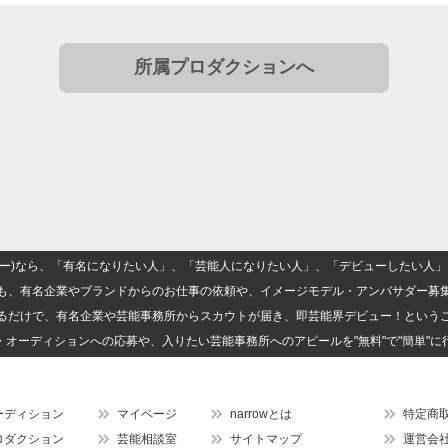
所属プロダクションへ
(ナロー)なら、「有名になりたい人」、「芸能人になりたい人」、「デビューしたい
も、有名企業やブランドからのお仕事の依頼や、イメージモデル・アンバサダー募
るだけで、有名企業や芸能事務所からスカウトが届き、即芸能界デビュー！という
・オーディションへの応募や、入りたい芸能事務所へのアピールを"無料"で"簡単"に
ーディション
マイページ
narrowとは
特定商
ロダクション
芸能相談室
サイトマップ
運営会