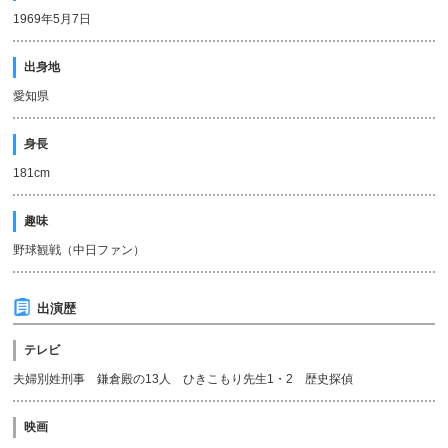
1969年5月7日
出身地
愛知県
身長
181cm
趣味
野球観戦（中日ファン）
出演歴
テレビ
夫婦別姓刑事 鎌倉殿の13人 ひきこもり先生1・2 歴史探偵
映画