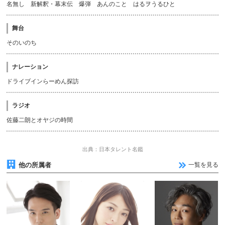
名無し 新解釈・幕末伝 爆弾 あんのこと はるヲうるひと
舞台
そのいのち
ナレーション
ドライブインらーめん探訪
ラジオ
佐藤二朗とオヤジの時間
出典：日本タレント名鑑
他の所属者
一覧を見る