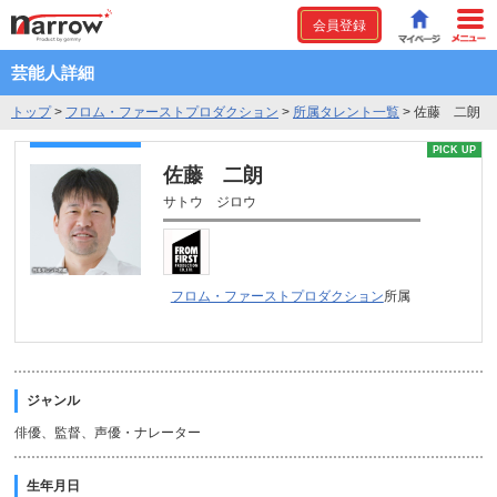
会員登録
芸能人詳細
トップ
>
フロム・ファーストプロダクション
>
所属タレント一覧
>
佐藤 二朗
PICK UP
佐藤 二朗
サトウ ジロウ
フロム・ファーストプロダクション
所属
ジャンル
俳優、監督、声優・ナレーター
生年月日