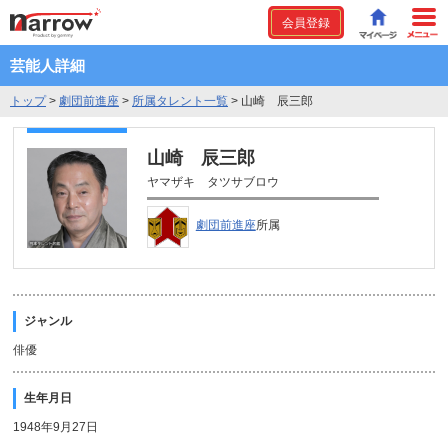
会員登録
芸能人詳細
トップ
>
劇団前進座
>
所属タレント一覧
>
山崎 辰三郎
山崎 辰三郎
ヤマザキ タツサブロウ
劇団前進座
所属
ジャンル
俳優
生年月日
1948年9月27日