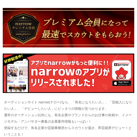
オーディションサイト narrow(ナロー)なら、「有名になりたい人」、「芸能人になり
たい人」、「デビューしたい人」にピッタリの情報が見つかります。
通常のオーディション以外にも、有名企業やブランドからのお仕事の依頼や、イメー
ジモデル・アンバサダー募集の企業案件情報もいっぱい！
登録するだけで、有名企業や芸能事務所からスカウトが届き、即芸能界デビュー！と
いうことも！