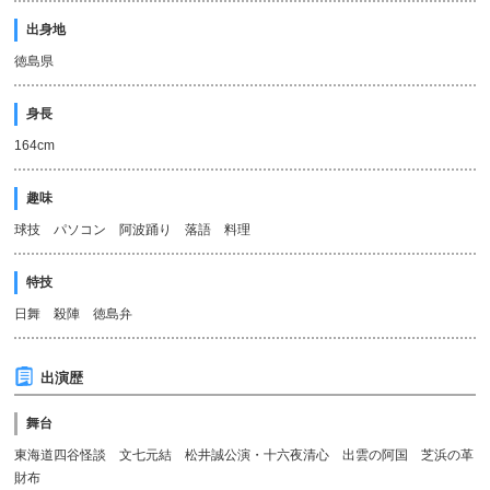
出身地
徳島県
身長
164cm
趣味
球技 パソコン 阿波踊り 落語 料理
特技
日舞 殺陣 徳島弁
出演歴
舞台
東海道四谷怪談 文七元結 松井誠公演・十六夜清心 出雲の阿国 芝浜の革
財布