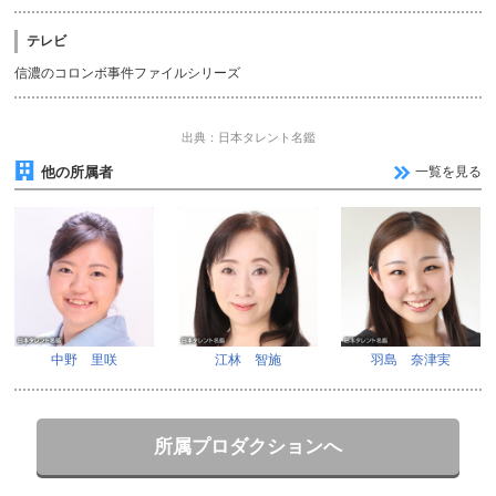
テレビ
信濃のコロンボ事件ファイルシリーズ
出典：日本タレント名鑑
他の所属者
一覧を見る
中野 里咲
江林 智施
羽島 奈津実
所属プロダクションへ