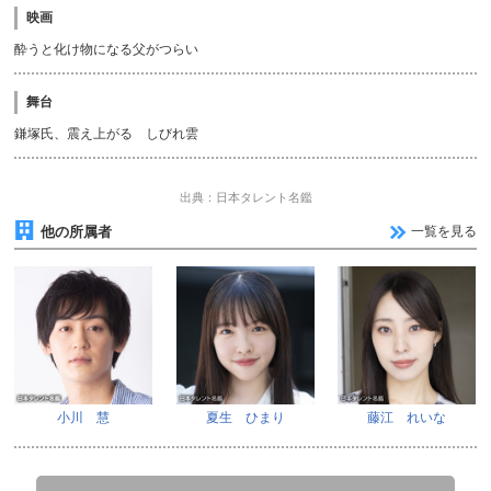
映画
酔うと化け物になる父がつらい
舞台
鎌塚氏、震え上がる しびれ雲
出典：日本タレント名鑑
他の所属者
一覧を見る
小川 慧
夏生 ひまり
藤江 れいな