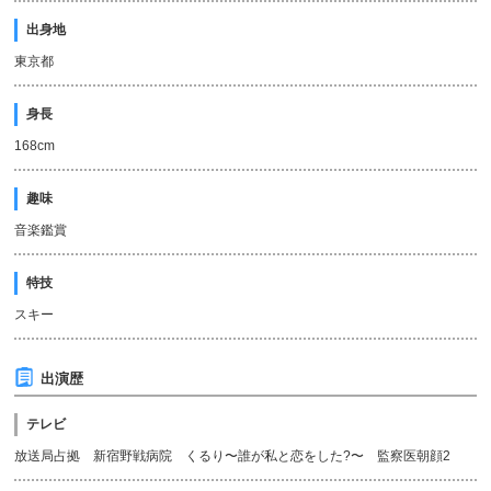
出身地
東京都
身長
168cm
趣味
音楽鑑賞
特技
スキー
出演歴
テレビ
放送局占拠 新宿野戦病院 くるり〜誰が私と恋をした?〜 監察医朝顔2