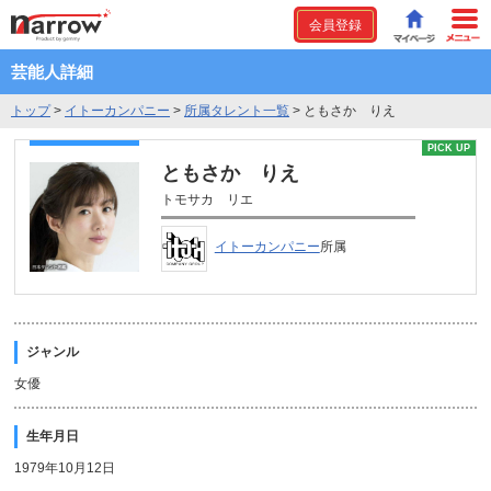
会員登録
芸能人詳細
トップ
>
イトーカンパニー
>
所属タレント一覧
>
ともさか りえ
PICK UP
ともさか りえ
トモサカ リエ
イトーカンパニー
所属
ジャンル
女優
生年月日
1979年10月12日