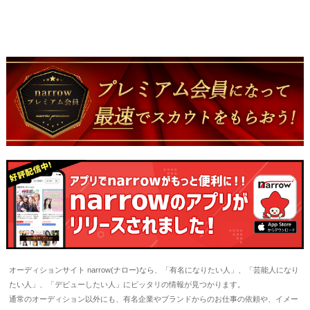
オーディションサイト narrow(ナロー)なら、「有名になりたい人」、「芸能人になり
たい人」、「デビューしたい人」にピッタリの情報が見つかります。
通常のオーディション以外にも、有名企業やブランドからのお仕事の依頼や、イメー