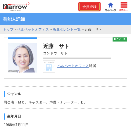
会員登録
芸能人詳細
トップ
>
ベルベットオフィス
>
所属タレント一覧
>
近藤 サト
PICK UP
近藤 サト
コンドウ サト
ベルベットオフィス
所属
ジャンル
司会者・ＭＣ、キャスター、声優・ナレーター、DJ
生年月日
1968年7月11日