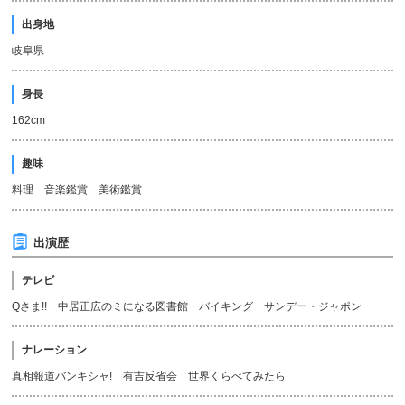
出身地
岐阜県
身長
162cm
趣味
料理 音楽鑑賞 美術鑑賞
出演歴
テレビ
Qさま!! 中居正広のミになる図書館 バイキング サンデー・ジャポン
ナレーション
真相報道バンキシャ! 有吉反省会 世界くらべてみたら