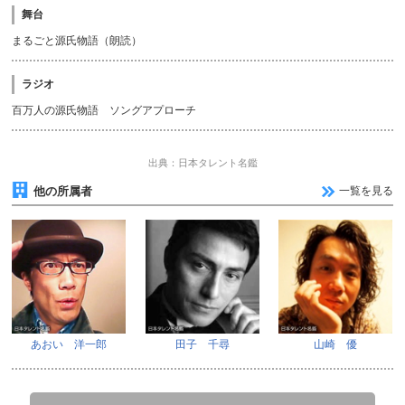
舞台
まるごと源氏物語（朗読）
ラジオ
百万人の源氏物語 ソングアプローチ
出典：日本タレント名鑑
他の所属者
一覧を見る
あおい 洋一郎
田子 千尋
山崎 優