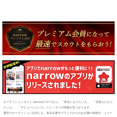
オーディションサイト narrow(ナロー)なら、「有名になりたい人」、「芸能人になり
たい人」、「デビューしたい人」にピッタリの情報が見つかります。
通常のオーディション以外にも、有名企業やブランドからのお仕事の依頼や、イメー