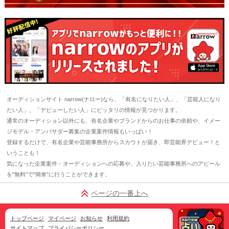
オーディションサイト narrow(ナロー)なら、「有名になりたい人」、「芸能人になり
たい人」、「デビューしたい人」にピッタリの情報が見つかります。
通常のオーディション以外にも、有名企業やブランドからのお仕事の依頼や、イメー
ジモデル・アンバサダー募集の企業案件情報もいっぱい！
登録するだけで、有名企業や芸能事務所からスカウトが届き、即芸能界デビュー！と
いうことも！
気になった企業案件・オーディションへの応募や、入りたい芸能事務所へのアピール
を"無料"で"簡単"に行うことができます。
ページの一番上へ
トップページ
マイページ
お知らせ
利用規約
サイトマップ
プライバシーポリシー