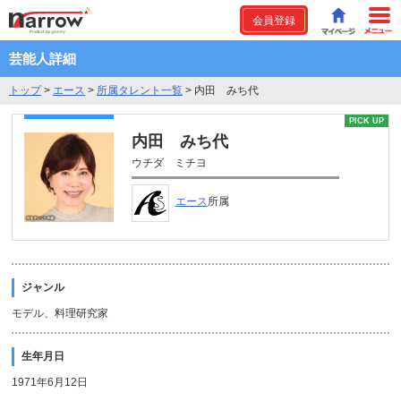
会員登録
芸能人詳細
トップ
>
エース
>
所属タレント一覧
>
内田 みち代
PICK UP
内田 みち代
ウチダ ミチヨ
エース
所属
ジャンル
モデル、料理研究家
生年月日
1971年6月12日