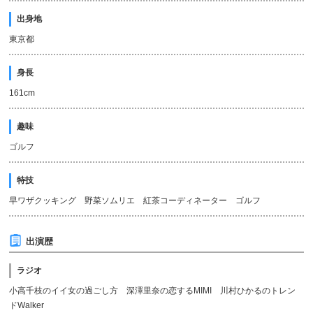
出身地
東京都
身長
161cm
趣味
ゴルフ
特技
早ワザクッキング 野菜ソムリエ 紅茶コーディネーター ゴルフ
出演歴
ラジオ
小高千枝のイイ女の過ごし方 深澤里奈の恋するMIMI 川村ひかるのトレン
ドWalker