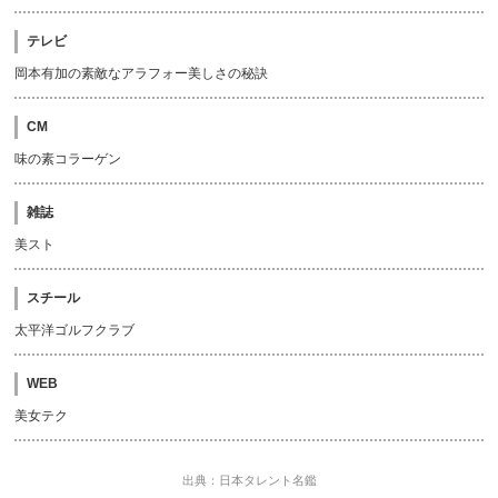
テレビ
岡本有加の素敵なアラフォー美しさの秘訣
CM
味の素コラーゲン
雑誌
美スト
スチール
太平洋ゴルフクラブ
WEB
美女テク
出典：日本タレント名鑑