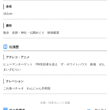
身長
161cm
趣味
散歩 史跡・神社・仏閣めぐり 映画鑑賞
出演歴
アテレコ・アニメ
ヒューマンターゲット FBI失踪者を追え ザ・ホワイトハウス 銀魂 ぜん
まいざむらい
ナレーション
これ食べチャオ わんにゃん共和国
出典：日本タレント名鑑