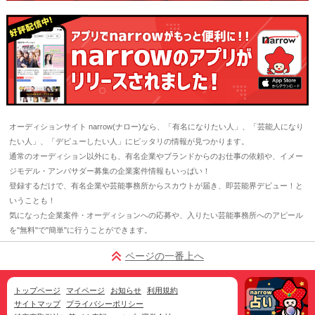
オーディションサイト narrow(ナロー)なら、「有名になりたい人」、「芸能人になり
たい人」、「デビューしたい人」にピッタリの情報が見つかります。
通常のオーディション以外にも、有名企業やブランドからのお仕事の依頼や、イメー
ジモデル・アンバサダー募集の企業案件情報もいっぱい！
登録するだけで、有名企業や芸能事務所からスカウトが届き、即芸能界デビュー！と
いうことも！
気になった企業案件・オーディションへの応募や、入りたい芸能事務所へのアピール
を"無料"で"簡単"に行うことができます。
ページの一番上へ
トップページ
マイページ
お知らせ
利用規約
サイトマップ
プライバシーポリシー