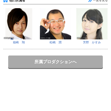
他の所属者
一覧を見る
箱崎 翔
松嶋 潤
芳野 かすみ
所属プロダクションへ