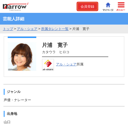
会員登録
芸能人詳細
トップ
>
アル・シェア
>
所属タレント一覧
>
片浦 寛子
片浦 寛子
カタウラ ヒロコ
アル・シェア
所属
ジャンル
声優・ナレーター
出身地
山口