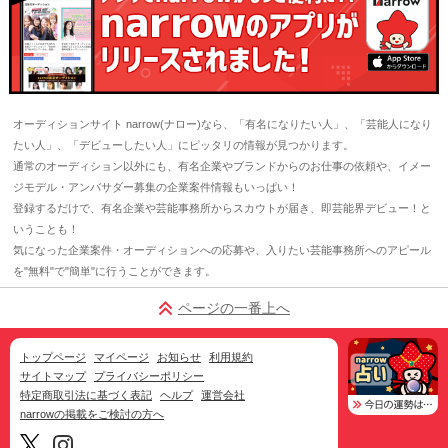
オーディションサイト narrow(ナロー)なら、「有名になりたい人」、「芸能人になり
たい人」、「デビューしたい人」にピッタリの情報が見つかります。
通常のオーディション以外にも、有名企業やブランドからのお仕事の依頼や、イメー
ジモデル・アンバサダー募集の企業案件情報もいっぱい！
登録するだけで、有名企業や芸能事務所からスカウトが届き、即芸能界デビュー！と
いうことも！
気になった企業案件・オーディションへの応募や、入りたい芸能事務所へのアピール
を"無料"で"簡単"に行うことができます。
ページの一番上へ
トップページ
マイページ
お知らせ
利用規約
サイトマップ
プライバシーポリシー
特定商取引法に基づく表記
ヘルプ
運営会社
narrowの掲載をご検討の方へ