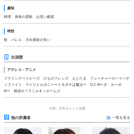
趣味
料理 身体の柔軟 お笑い鑑賞
特技
歌 バレエ 方向感覚が良い
出演歴
アテレコ・アニメ
フライングベイビーズ けものフレンズ えとたま フューチャーカードバデ
ィファイト マイリトルポニー〜トモダチは魔法〜 D.C.III〜ダ・カーポ
III〜 探偵オペラミルキィホームズ
出典：日本タレント名鑑
他の所属者
一覧を見る