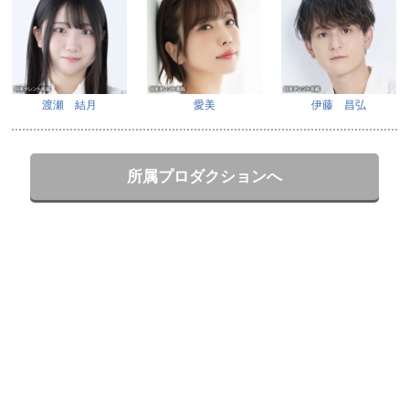
渡瀬 結月
愛美
伊藤 昌弘
所属プロダクションへ