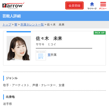
会員登録
芸能人詳細
トップ
>
響
>
所属タレント一覧
>
佐々木 未来
PICK UP
佐々木 未来
ササキ ミコイ
響
所属
ジャンル
歌手・アーティスト、声優・ナレーター、女優
出身地
岩手県