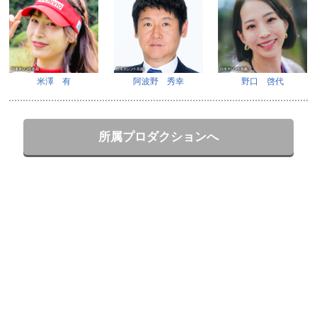
米澤 有
阿波野 秀幸
野口 啓代
所属プロダクションへ