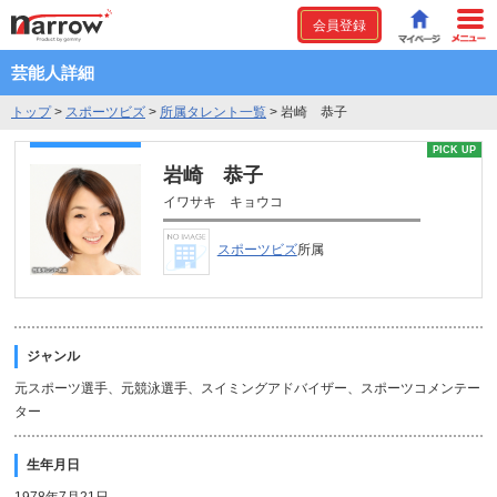
会員登録
芸能人詳細
トップ
>
スポーツビズ
>
所属タレント一覧
>
岩崎 恭子
PICK UP
岩崎 恭子
イワサキ キョウコ
スポーツビズ
所属
ジャンル
元スポーツ選手、元競泳選手、スイミングアドバイザー、スポーツコメンテー
ター
生年月日