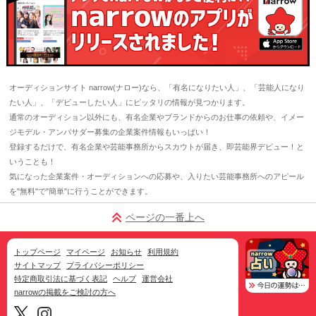
オーディションサイト narrow(ナロー)なら、「有名になりたい人」、「芸能人になり
たい人」、「デビューしたい人」にピッタリの情報が見つかります。
通常のオーディション以外にも、有名企業やブランドからのお仕事の依頼や、イメー
ジモデル・アンバサダー募集の企業案件情報もいっぱい！
登録するだけで、有名企業や芸能事務所からスカウトが届き、即芸能界デビュー！と
いうことも！
気になった企業案件・オーディションへの応募や、入りたい芸能事務所へのアピール
を"無料"で"簡単"に行うことができます。
ページの一番上へ
トップページ
マイページ
お知らせ
利用規約
サイトマップ
プライバシーポリシー
特定商取引法に基づく表記
ヘルプ
運営会社
narrowの掲載をご検討の方へ