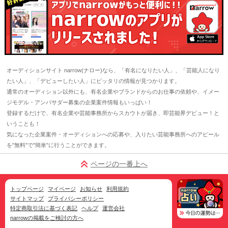
オーディションサイト narrow(ナロー)なら、「有名になりたい人」、「芸能人になり
たい人」、「デビューしたい人」にピッタリの情報が見つかります。
通常のオーディション以外にも、有名企業やブランドからのお仕事の依頼や、イメー
ジモデル・アンバサダー募集の企業案件情報もいっぱい！
登録するだけで、有名企業や芸能事務所からスカウトが届き、即芸能界デビュー！と
いうことも！
気になった企業案件・オーディションへの応募や、入りたい芸能事務所へのアピール
を"無料"で"簡単"に行うことができます。
ページの一番上へ
トップページ
マイページ
お知らせ
利用規約
サイトマップ
プライバシーポリシー
特定商取引法に基づく表記
ヘルプ
運営会社
narrowの掲載をご検討の方へ