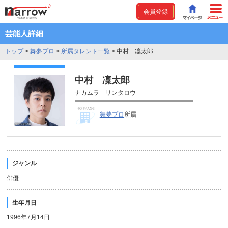
会員登録
芸能人詳細
トップ
>
舞夢プロ
>
所属タレント一覧
>
中村 凜太郎
中村 凜太郎
ナカムラ リンタロウ
舞夢プロ
所属
ジャンル
俳優
生年月日
1996年7月14日