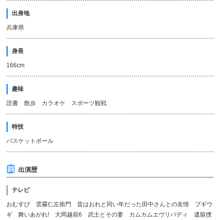
出身地
兵庫県
身長
166cm
趣味
読書 散歩 カラオケ スポーツ観戦
特技
バスケットボール
出演歴
テレビ
おむすび 雲霧仁左衛門 昔はおれと同い年だった田中さんとの友情 ブギウ
ギ 舞いあがれ! 大岡越前6 武士とその妻 カムカムエヴリバディ 遺留捜