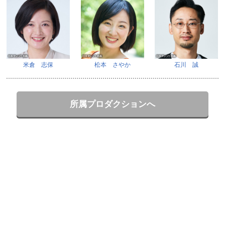
米倉 志保
松本 さやか
石川 誠
所属プロダクションへ