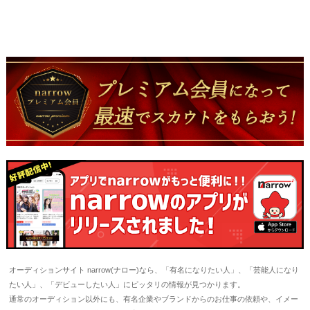
オーディションサイト narrow(ナロー)なら、「有名になりたい人」、「芸能人になり
たい人」、「デビューしたい人」にピッタリの情報が見つかります。
通常のオーディション以外にも、有名企業やブランドからのお仕事の依頼や、イメー