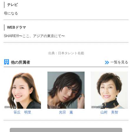
テレビ
母になる
WEBドラマ
SHARE!!!〜ここ、アジアの東京にて〜
出典：日本タレント名鑑
他の所属者
一覧を見る
笹丘 明里
光宗 薫
山村 美智