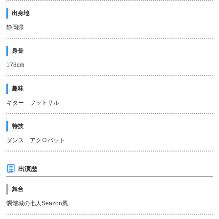
出身地
静岡県
身長
178cm
趣味
ギター フットサル
特技
ダンス アクロバット
出演歴
舞台
髑髏城の七人Seazon風