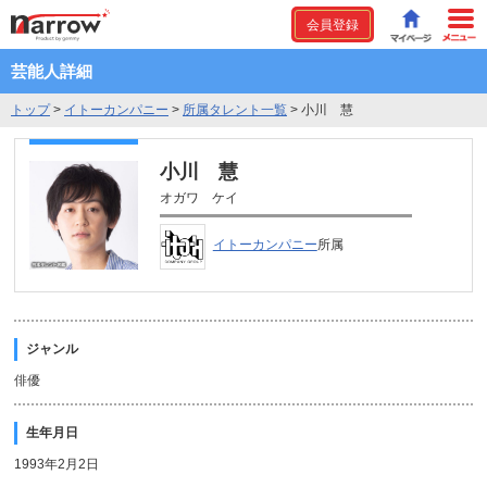
会員登録
芸能人詳細
トップ
>
イトーカンパニー
>
所属タレント一覧
>
小川 慧
小川 慧
オガワ ケイ
イトーカンパニー
所属
ジャンル
俳優
生年月日
1993年2月2日