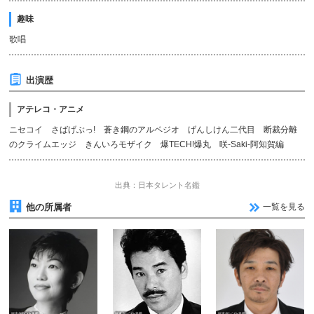
趣味
歌唱
出演歴
アテレコ・アニメ
ニセコイ さばげぶっ! 蒼き鋼のアルペジオ げんしけん二代目 断裁分離
のクライムエッジ きんいろモザイク 爆TECH!爆丸 咲-Saki-阿知賀編
出典：日本タレント名鑑
他の所属者
一覧を見る