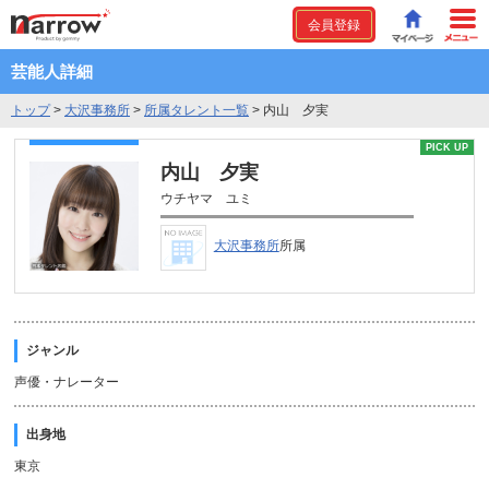
会員登録
芸能人詳細
トップ
>
大沢事務所
>
所属タレント一覧
>
内山 夕実
PICK UP
内山 夕実
ウチヤマ ユミ
大沢事務所
所属
ジャンル
声優・ナレーター
出身地
東京