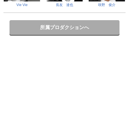
Vie Vie
長友 達也
咲野 俊介
所属プロダクションへ