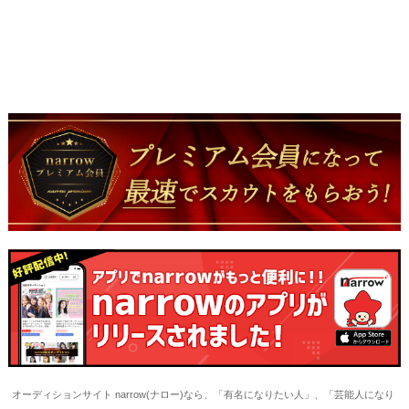
オーディションサイト narrow(ナロー)なら、「有名になりたい人」、「芸能人になり