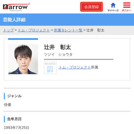
会員登録
芸能人詳細
トップ
>
トム・プロジェクト
>
所属タレント一覧
>
辻井 彰太
辻井 彰太
ツジイ ショウタ
トム・プロジェクト
所属
ジャンル
俳優
生年月日
1993年7月25日