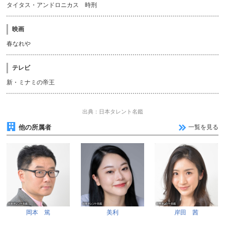
タイタス・アンドロニカス 時刑
映画
春なれや
テレビ
新・ミナミの帝王
出典：日本タレント名鑑
他の所属者
一覧を見る
岡本 篤
美利
岸田 茜