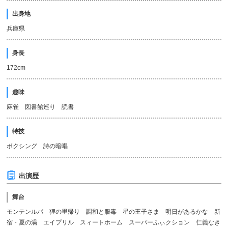
出身地
兵庫県
身長
172cm
趣味
麻雀 図書館巡り 読書
特技
ボクシング 詩の暗唱
出演歴
舞台
モンテンルパ 狸の里帰り 調和と服毒 星の王子さま 明日があるかな 新
宿・夏の渦 エイプリル スィートホーム スーパーふぃクション 仁義なき