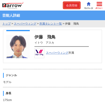
会員登録
芸能人詳細
トップ
>
スーパーウィング
>
所属タレント一覧
>
伊藤 飛鳥
伊藤 飛鳥
イトウ アスカ
スーパーウィング
所属
ジャンル
モデル
身長
175cm