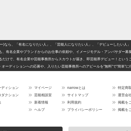
(ナロー)なら、「有名になりたい人」、「芸能人になりたい人」、「デビューしたい
も、有名企業やブランドからのお仕事の依頼や、イメージモデル・アンバサダー募
るだけで、有名企業や芸能事務所からスカウトが届き、即芸能界デビュー！という
・オーディションへの応募や、入りたい芸能事務所へのアピールを"無料"で"簡単"に
ーディション
マイページ
narrowとは
特定商
ロダクション
芸能相談室
サイトマップ
運営会
集
新着情報
利用規約
掲載を
ヘルプ
プライバシーポリシー
掲載を