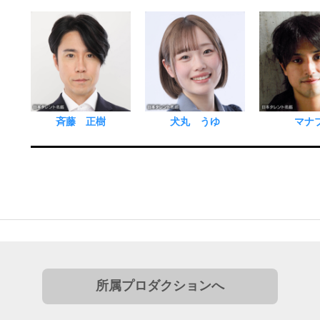
斉藤 正樹
犬丸 うゆ
マナ
所属プロダクションへ