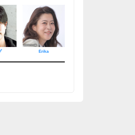
ブ
Erika