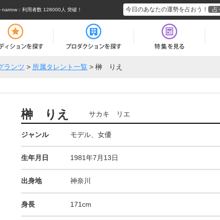
今日のあなたの運勢を占おう！
占
rrow
：利用者数 128000人 突破！
グランツ
>
所属タレント一覧
>
榊 りえ
榊 りえ
サカキ リエ
ジャンル
モデル、女優
生年月日
1981年7月13日
出身地
神奈川
身長
171cm