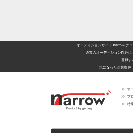
オーディションサイト narrow
通常のオーディション以外に
登録す
気になった企業案件
オ
プ
特