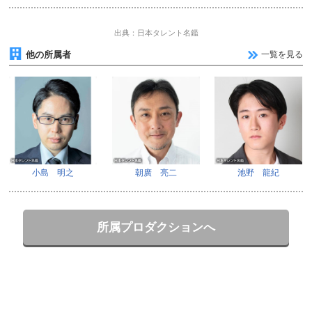
出典：日本タレント名鑑
他の所属者
一覧を見る
小島 明之
朝廣 亮二
池野 龍紀
所属プロダクションへ