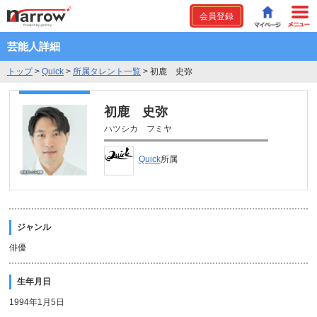
会員登録
芸能人詳細
トップ
>
Quick
>
所属タレント一覧
>
初鹿 史弥
初鹿 史弥
ハツシカ フミヤ
Quick
所属
ジャンル
俳優
生年月日
1994年1月5日