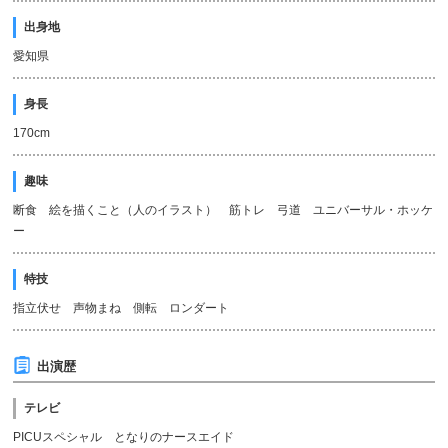
出身地
愛知県
身長
170cm
趣味
断食 絵を描くこと（人のイラスト） 筋トレ 弓道 ユニバーサル・ホッケ
ー
特技
指立伏せ 声物まね 側転 ロンダート
出演歴
テレビ
PICUスペシャル となりのナースエイド