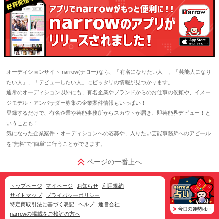
オーディションサイト narrow(ナロー)なら、「有名になりたい人」、「芸能人になり
たい人」、「デビューしたい人」にピッタリの情報が見つかります。
通常のオーディション以外にも、有名企業やブランドからのお仕事の依頼や、イメー
ジモデル・アンバサダー募集の企業案件情報もいっぱい！
登録するだけで、有名企業や芸能事務所からスカウトが届き、即芸能界デビュー！と
いうことも！
気になった企業案件・オーディションへの応募や、入りたい芸能事務所へのアピール
を"無料"で"簡単"に行うことができます。
ページの一番上へ
トップページ
マイページ
お知らせ
利用規約
サイトマップ
プライバシーポリシー
特定商取引法に基づく表記
ヘルプ
運営会社
narrowの掲載をご検討の方へ