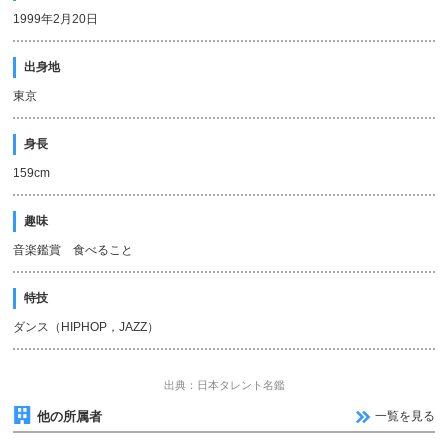
1999年2月20日
出身地
東京
身長
159cm
趣味
音楽鑑賞 食べること
特技
ダンス（HIPHOP，JAZZ）
出典：日本タレント名鑑
他の所属者
一覧を見る