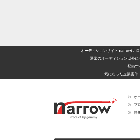
オーディションサイト narrow
通常のオーディション以外に
登録す
気になった企業案件
オ
プ
特