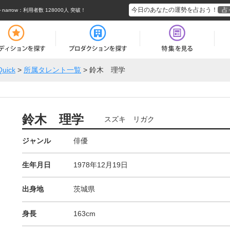
今日のあなたの運勢を占おう！
占
rrow
：利用者数 128000人 突破！
Quick
>
所属タレント一覧
>
鈴木 理学
鈴木 理学
スズキ リガク
ジャンル
俳優
生年月日
1978年12月19日
出身地
茨城県
身長
163cm