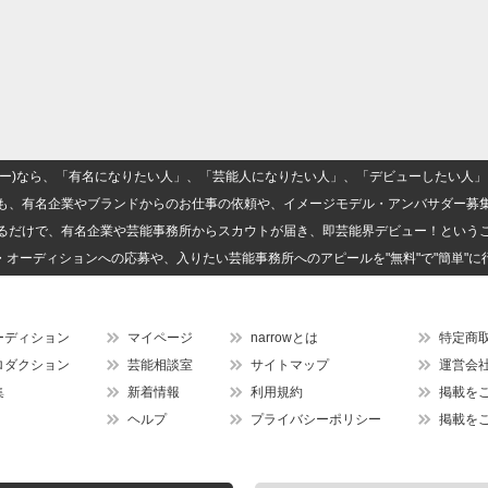
(ナロー)なら、「有名になりたい人」、「芸能人になりたい人」、「デビューしたい
も、有名企業やブランドからのお仕事の依頼や、イメージモデル・アンバサダー募
るだけで、有名企業や芸能事務所からスカウトが届き、即芸能界デビュー！という
・オーディションへの応募や、入りたい芸能事務所へのアピールを"無料"で"簡単"に
ーディション
マイページ
narrowとは
特定商
ロダクション
芸能相談室
サイトマップ
運営会
集
新着情報
利用規約
掲載を
ヘルプ
プライバシーポリシー
掲載を