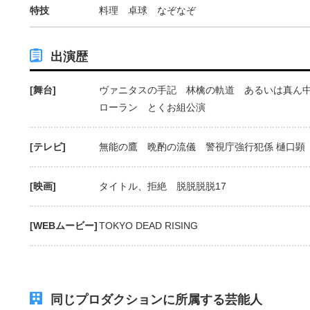
特技
料理 卓球 なぞなぞ
出演歴
[舞台]
ヴァニタスの手記 林檎の軌道 あるいは真ん
ローラン とくお組公演
[テレビ]
無能の鷹 晩酌の流儀 警視庁強行犯係 樋口顕
[映画]
タイトル、拒絶 脱脱脱脱17
[WEBムービー]
TOKYO DEAD RISING
同じプロダクションに所属する芸能人