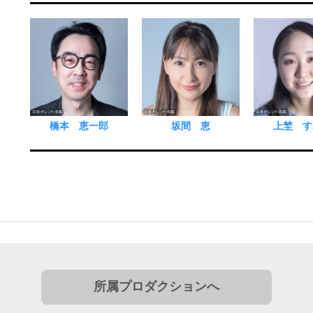
橋本 恵一郎
坂間 恵
上埜 す
所属プロダクションへ