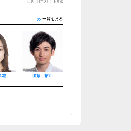
出典：日本タレント名鑑
一覧を見る
梨花
後藤 拓斗