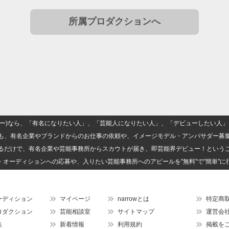
所属プロダクションへ
(ナロー)なら、「有名になりたい人」、「芸能人になりたい人」、「デビューしたい
も、有名企業やブランドからのお仕事の依頼や、イメージモデル・アンバサダー募
るだけで、有名企業や芸能事務所からスカウトが届き、即芸能界デビュー！という
・オーディションへの応募や、入りたい芸能事務所へのアピールを"無料"で"簡単"に
ーディション
マイページ
narrowとは
特定商
ロダクション
芸能相談室
サイトマップ
運営会
集
新着情報
利用規約
掲載を