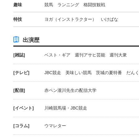
趣味
競馬 ランニング 格闘技観戦
特技
ヨガ（インストラクター） いけばな
出演歴
[雑誌]
ベスト・ギア 週刊アサヒ芸能 週刊大衆
[テレビ]
JBC競走 美味しい競馬 茨城の夏特番 だん
[配信]
赤ペン瀧川先生の配信大学
[イベント]
川崎競馬場・JBC競走
[コラム]
ウマレター