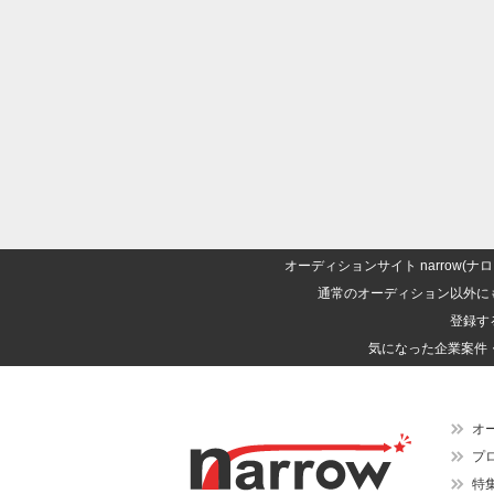
オーディションサイト narrow
通常のオーディション以外に
登録す
気になった企業案件
オ
プ
特