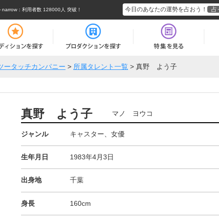
今日のあなたの運勢を占おう！
占
rrow
：利用者数 128000人 突破！
ツータッチカンパニー
>
所属タレント一覧
>
真野 よう子
真野 よう子
マノ ヨウコ
ジャンル
キャスター、女優
生年月日
1983年4月3日
出身地
千葉
身長
160cm