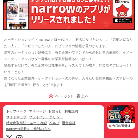
オーディションサイト narrow(ナロー)なら、「有名になりたい人」、「芸能人になり
たい人」、「デビューしたい人」にピッタリの情報が見つかります。
通常のオーディション以外にも、有名企業やブランドからのお仕事の依頼や、イメー
ジモデル・アンバサダー募集の企業案件情報もいっぱい！
登録するだけで、有名企業や芸能事務所からスカウトが届き、即芸能界デビュー！と
いうことも！
気になった企業案件・オーディションへの応募や、入りたい芸能事務所へのアピール
を"無料"で"簡単"に行うことができます。
ページの一番上へ
トップページ
マイページ
お知らせ
利用規約
サイトマップ
プライバシーポリシー
特定商取引法に基づく表記
ヘルプ
運営会社
narrowの掲載をご検討の方へ