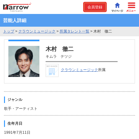
会員登録
芸能人詳細
トップ
>
クラウンミュージック
>
所属タレント一覧
>
木村 徹二
木村 徹二
キムラ テツジ
クラウンミュージック
所属
ジャンル
歌手・アーティスト
生年月日
1991年7月11日