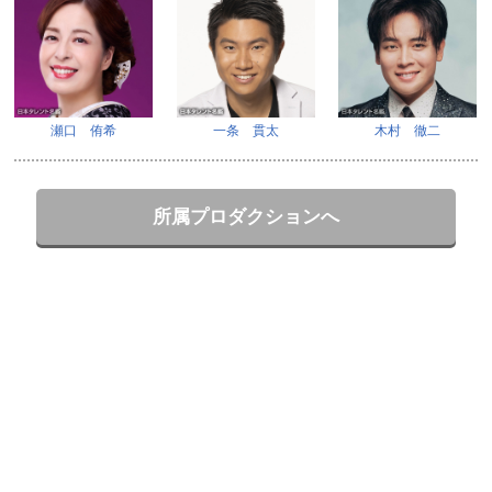
瀬口 侑希
一条 貫太
木村 徹二
所属プロダクションへ