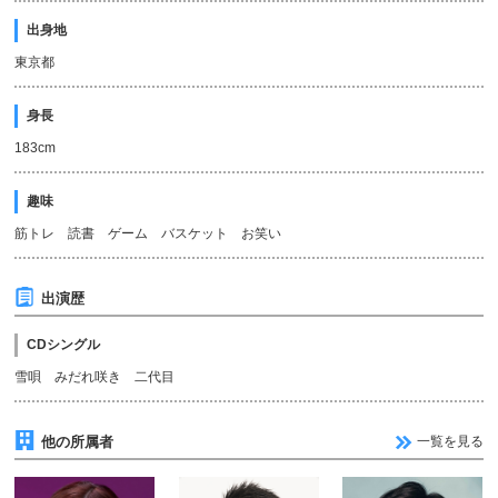
出身地
東京都
身長
183cm
趣味
筋トレ 読書 ゲーム バスケット お笑い
出演歴
CDシングル
雪唄 みだれ咲き 二代目
他の所属者
一覧を見る