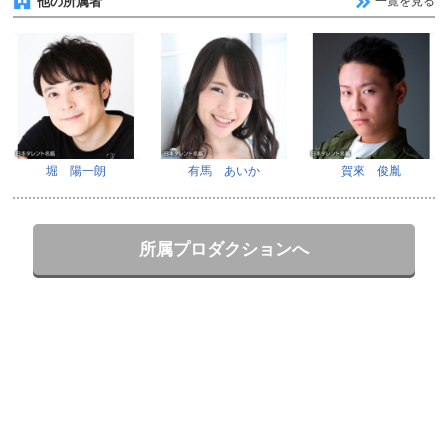
他の所属者
一覧を見る
堀 陽一朗
有馬 あいか
賀來 俊胤
所属プロダクションへ