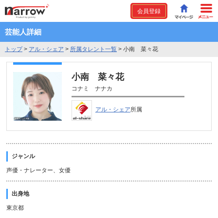
会員登録
芸能人詳細
トップ
>
アル・シェア
>
所属タレント一覧
>
小南 菜々花
小南 菜々花
コナミ ナナカ
アル・シェア
所属
ジャンル
声優・ナレーター、女優
出身地
東京都