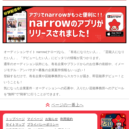
オーディションサイト narrow(ナロー)なら、「有名になりたい人」、「芸能人になり
たい人」、「デビューしたい人」にピッタリの情報が見つかります。
通常のオーディション以外にも、有名企業やブランドからのお仕事の依頼や、イメー
ジモデル・アンバサダー募集の企業案件情報もいっぱい！
登録するだけで、有名企業や芸能事務所からスカウトが届き、即芸能界デビュー！と
いうことも！
気になった企業案件・オーディションへの応募や、入りたい芸能事務所へのアピール
を"無料"で"簡単"に行うことができます。
ページの一番上へ
トップページ
マイページ
お知らせ
利用規約
サイトマップ
プライバシーポリシー