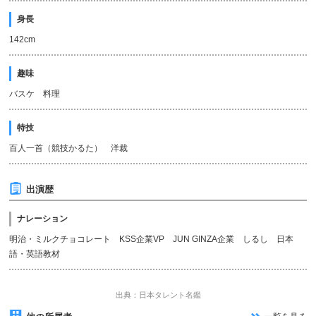
身長
142cm
趣味
バスケ 料理
特技
百人一首（競技かるた） 洋裁
出演歴
ナレーション
明治・ミルクチョコレート KSS企業VP JUN GINZA企業 しるし 日本
語・英語教材
出典：日本タレント名鑑