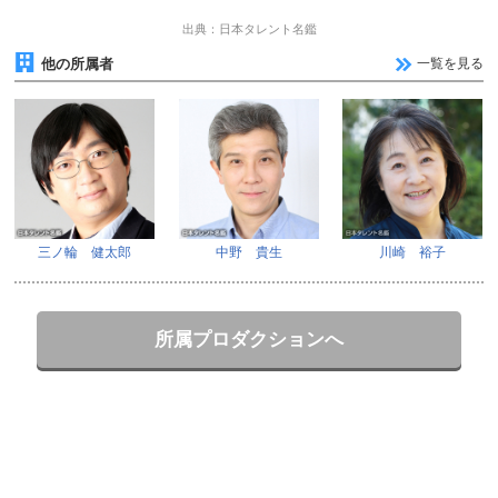
出典：日本タレント名鑑
他の所属者
一覧を見る
三ノ輪 健太郎
中野 貴生
川崎 裕子
所属プロダクションへ