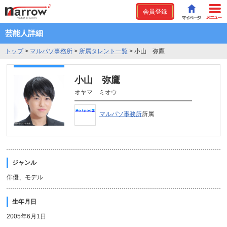
会員登録
芸能人詳細
トップ
>
マルパソ事務所
>
所属タレント一覧
>
小山 弥鷹
小山 弥鷹
オヤマ ミオウ
マルパソ事務所
所属
ジャンル
俳優、モデル
生年月日
2005年6月1日