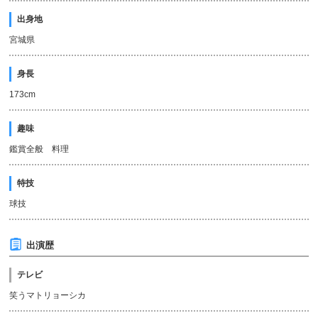
出身地
宮城県
身長
173cm
趣味
鑑賞全般 料理
特技
球技
出演歴
テレビ
笑うマトリョーシカ