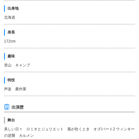
出身地
北海道
身長
172cm
趣味
登山 キャンプ
特技
声楽 農作業
出演歴
舞台
美しい日々 ロミオとジュリエット 風が吹くとき オズ!パート2 ウィンキー
の逆襲 カルメン