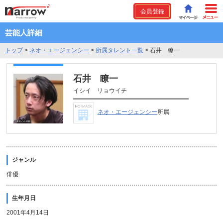
会員登録
芸能人詳細
トップ
>
ネオ・エージェンシー
>
所属タレント一覧
>
石井 瞭一
石井 瞭一
イシイ リョウイチ
ネオ・エージェンシー
所属
ジャンル
俳優
生年月日
2001年4月14日