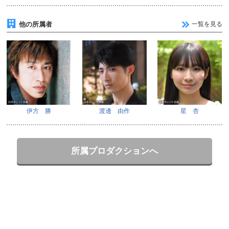
他の所属者
一覧を見る
伊方 勝
渡邊 由作
星 杏
所属プロダクションへ