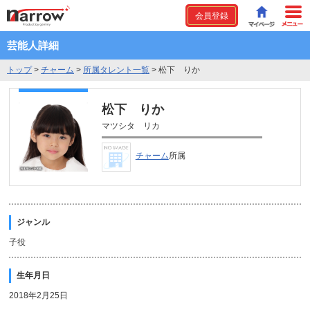
会員登録
芸能人詳細
トップ
>
チャーム
>
所属タレント一覧
>
松下 りか
松下 りか
マツシタ リカ
チャーム
所属
ジャンル
子役
生年月日
2018年2月25日