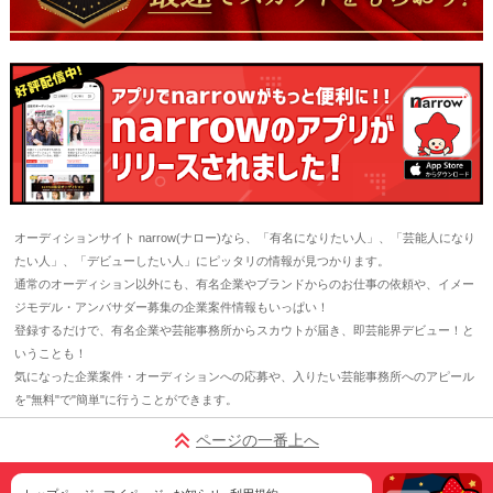
オーディションサイト narrow(ナロー)なら、「有名になりたい人」、「芸能人になり
たい人」、「デビューしたい人」にピッタリの情報が見つかります。
通常のオーディション以外にも、有名企業やブランドからのお仕事の依頼や、イメー
ジモデル・アンバサダー募集の企業案件情報もいっぱい！
登録するだけで、有名企業や芸能事務所からスカウトが届き、即芸能界デビュー！と
いうことも！
気になった企業案件・オーディションへの応募や、入りたい芸能事務所へのアピール
を"無料"で"簡単"に行うことができます。
ページの一番上へ