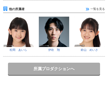
他の所属者
一覧を見る
松岡 あいら
伊吹 翔
鈴山 めいさ
所属プロダクションへ