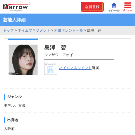
会員登録
芸能人詳細
トップ
>
ネイムマネジメント
>
所属タレント一覧
>
島澤 碧
島澤 碧
シマザワ アオイ
ネイムマネジメント
所属
ジャンル
モデル、女優
出身地
大阪府