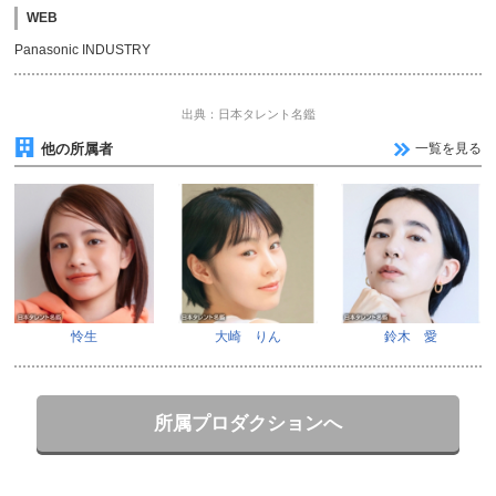
WEB
Panasonic INDUSTRY
出典：日本タレント名鑑
他の所属者
一覧を見る
怜生
大崎 りん
鈴木 愛
所属プロダクションへ