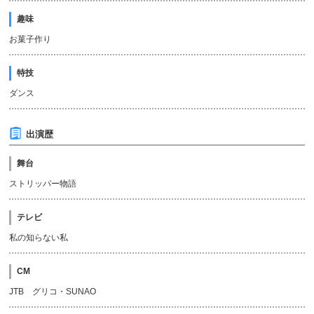
趣味
お菓子作り
特技
ダンス
出演歴
舞台
ストリッパー物語
テレビ
私の知らない私
CM
JTB グリコ・SUNAO