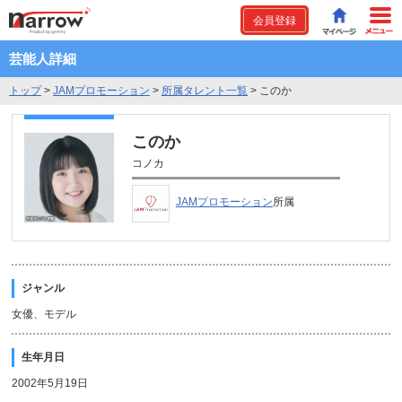
会員登録
芸能人詳細
トップ
>
JAMプロモーション
>
所属タレント一覧
>
このか
このか
コノカ
JAMプロモーション
所属
ジャンル
女優、モデル
生年月日
2002年5月19日