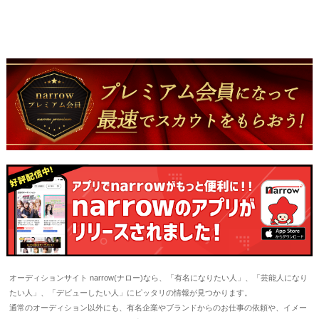
オーディションサイト narrow(ナロー)なら、「有名になりたい人」、「芸能人になり
たい人」、「デビューしたい人」にピッタリの情報が見つかります。
通常のオーディション以外にも、有名企業やブランドからのお仕事の依頼や、イメー