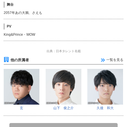
舞台
2057年あの大鴉、さえも
PV
King&Prince・WOW
出典：日本タレント名鑑
他の所属者
一覧を見る
玄
山下 俊之介
久後 和大