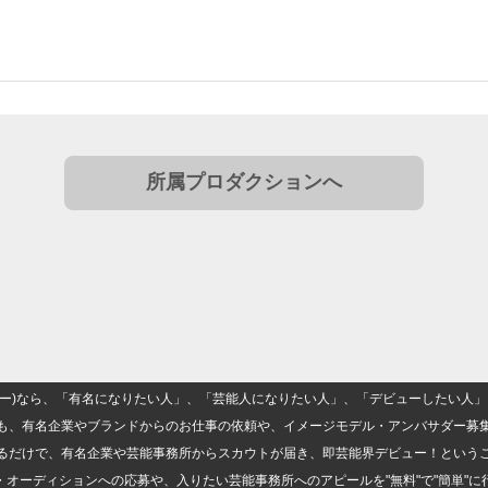
所属プロダクションへ
(ナロー)なら、「有名になりたい人」、「芸能人になりたい人」、「デビューしたい
も、有名企業やブランドからのお仕事の依頼や、イメージモデル・アンバサダー募
るだけで、有名企業や芸能事務所からスカウトが届き、即芸能界デビュー！という
・オーディションへの応募や、入りたい芸能事務所へのアピールを"無料"で"簡単"に