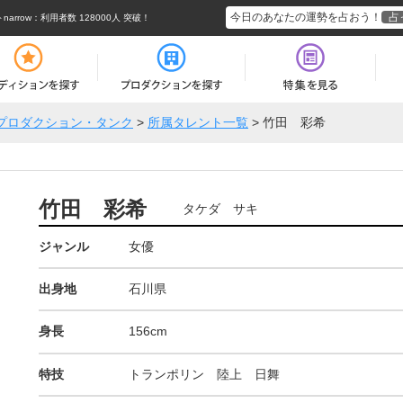
今日のあなたの運勢を占おう！
占
rrow
：利用者数 128000人 突破！
プロダクション・タンク
>
所属タレント一覧
>
竹田 彩希
竹田 彩希
タケダ サキ
ジャンル
女優
出身地
石川県
身長
156cm
特技
トランポリン 陸上 日舞