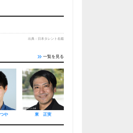
出典：日本タレント名鑑
一覧を見る
つや
東 正実