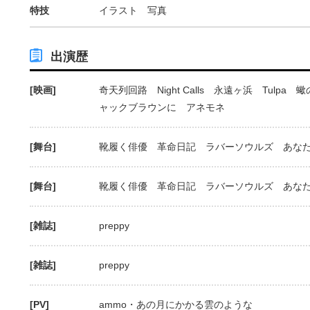
特技
イラスト 写真
出演歴
[映画]
奇天列回路 Night Calls 永遠ヶ浜 Tulp
ャックブラウンに アネモネ
[舞台]
靴履く俳優 革命日記 ラバーソウルズ あな
[舞台]
靴履く俳優 革命日記 ラバーソウルズ あな
[雑誌]
preppy
[雑誌]
preppy
[PV]
ammo・あの月にかかる雲のような