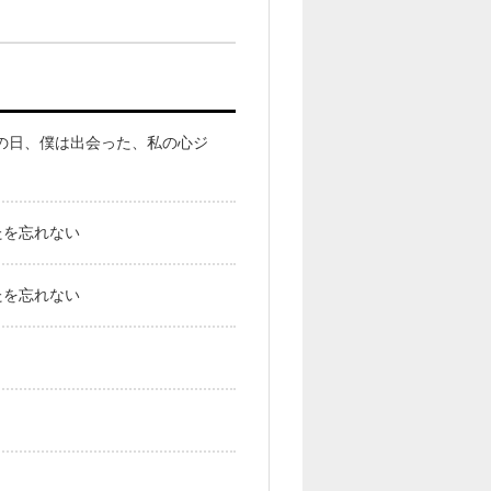
a 蠍の日、僕は出会った、私の心ジ
たを忘れない
たを忘れない