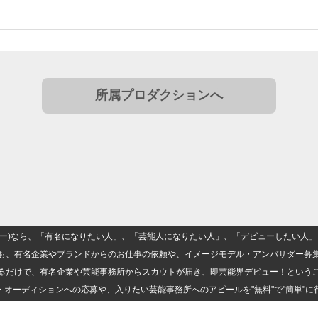
所属プロダクションへ
(ナロー)なら、「有名になりたい人」、「芸能人になりたい人」、「デビューしたい
も、有名企業やブランドからのお仕事の依頼や、イメージモデル・アンバサダー募
るだけで、有名企業や芸能事務所からスカウトが届き、即芸能界デビュー！という
・オーディションへの応募や、入りたい芸能事務所へのアピールを"無料"で"簡単"に