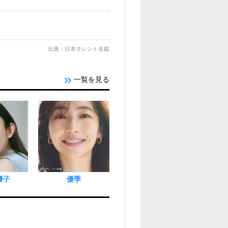
出典：日本タレント名鑑
一覧を見る
優子
優季