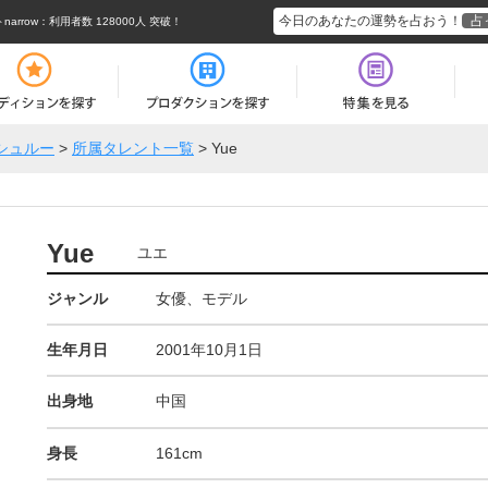
今日のあなたの運勢を占おう！
占
rrow
：利用者数 128000人 突破！
シュルー
>
所属タレント一覧
>
Yue
Yue
ユエ
ジャンル
女優、モデル
生年月日
2001年10月1日
出身地
中国
身長
161cm