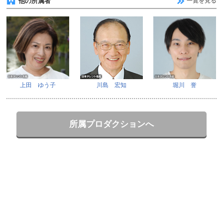
他の所属者
一覧を見る
上田 ゆう子
川島 宏知
堀川 誉
所属プロダクションへ