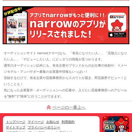
オーディションサイト narrow(ナロー)なら、「有名になりたい人」、「芸能人になり
たい人」、「デビューしたい人」にピッタリの情報が見つかります。
通常のオーディション以外にも、有名企業やブランドからのお仕事の依頼や、イメー
ジモデル・アンバサダー募集の企業案件情報もいっぱい！
登録するだけで、有名企業や芸能事務所からスカウトが届き、即芸能界デビュー！と
いうことも！
気になった企業案件・オーディションへの応募や、入りたい芸能事務所へのアピール
を"無料"で"簡単"に行うことができます。
ページの一番上へ
トップページ
マイページ
お知らせ
利用規約
サイトマップ
プライバシーポリシー