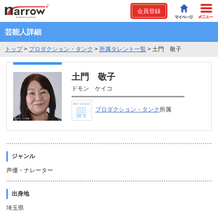
会員登録
芸能人詳細
トップ
>
プロダクション・タンク
>
所属タレント一覧
>
土門 敬子
土門 敬子
ドモン ケイコ
プロダクション・タンク
所属
ジャンル
声優・ナレーター
出身地
埼玉県