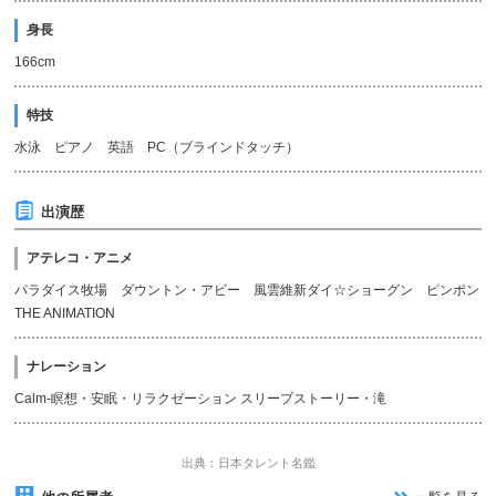
身長
166cm
特技
水泳 ピアノ 英語 PC（ブラインドタッチ）
出演歴
アテレコ・アニメ
パラダイス牧場 ダウントン・アビー 風雲維新ダイ☆ショーグン ピンポン
THE ANIMATION
ナレーション
Calm-瞑想・安眠・リラクゼーション スリープストーリー・滝
出典：日本タレント名鑑