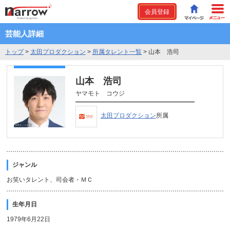
会員登録
芸能人詳細
トップ
>
太田プロダクション
>
所属タレント一覧
>
山本 浩司
山本 浩司
ヤマモト コウジ
太田プロダクション
所属
ジャンル
お笑いタレント、司会者・ＭＣ
生年月日
1979年6月22日