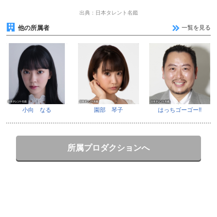
出典：日本タレント名鑑
他の所属者
一覧を見る
小向 なる
園部 琴子
はっちゴーゴー!!
所属プロダクションへ