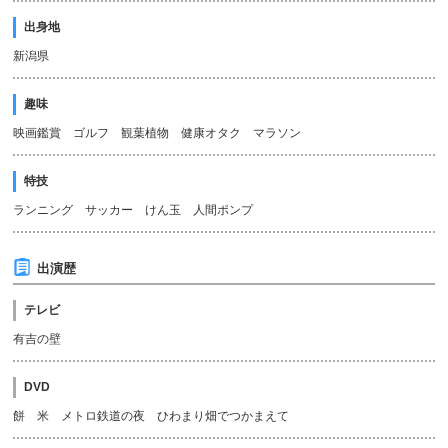
出身地
新潟県
趣味
映画鑑賞 ゴルフ 観葉植物 健康オタク マラソン
特技
ランニング サッカー けん玉 人間ポンプ
出演歴
テレビ
有吉の壁
DVD
餅 米 メトロ鉄道の夜 ひわまり畑でつかまえて