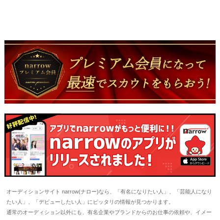
オーディションサイト narrow(ナロー)なら、「有名になりたい人」、「芸能人になり
たい人」、「デビューしたい人」にピッタリの情報が見つかります。
通常のオーディション以外にも、有名企業やブランドからのお仕事の依頼や、イメー