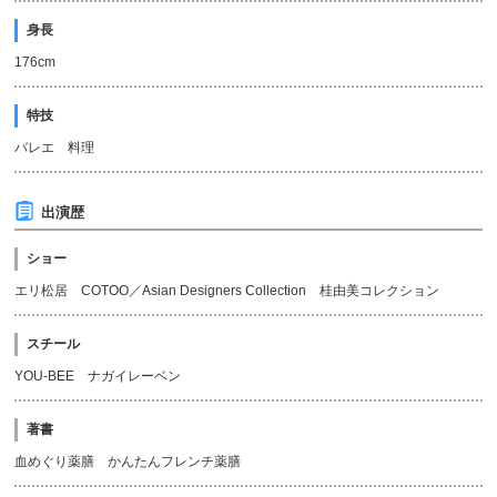
身長
176cm
特技
バレエ 料理
出演歴
ショー
エリ松居 COTOO／Asian Designers Collection 桂由美コレクション
スチール
YOU-BEE ナガイレーベン
著書
血めぐり薬膳 かんたんフレンチ薬膳