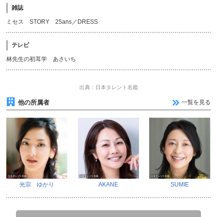
雑誌
ミセス STORY 25ans／DRESS
テレビ
林先生の初耳学 あさいち
出典：日本タレント名鑑
他の所属者
一覧を見る
光宗 ゆかり
AKANE
SUMIE