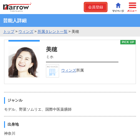
会員登録
芸能人詳細
トップ
>
ウィンズ
>
所属タレント一覧
>
美穂
PICK UP
美穂
ミホ
ウィンズ
所属
ジャンル
モデル、野菜ソムリエ、国際中医薬膳師
出身地
神奈川