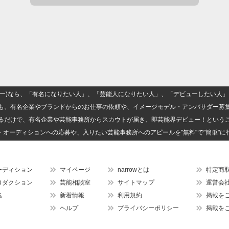
(ナロー)なら、「有名になりたい人」、「芸能人になりたい人」、「デビューしたい
も、有名企業やブランドからのお仕事の依頼や、イメージモデル・アンバサダー募
るだけで、有名企業や芸能事務所からスカウトが届き、即芸能界デビュー！という
・オーディションへの応募や、入りたい芸能事務所へのアピールを"無料"で"簡単"に
ーディション
マイページ
narrowとは
特定商
ロダクション
芸能相談室
サイトマップ
運営会
集
新着情報
利用規約
掲載を
ヘルプ
プライバシーポリシー
掲載を