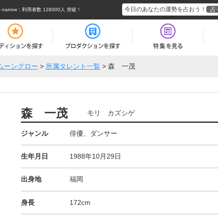
今日のあなたの運勢を占おう！
占
rrow
：利用者数 128000人 突破！
ムーングロー
>
所属タレント一覧
>
森 一茂
森 一茂
モリ カズシゲ
ジャンル
俳優、ダンサー
生年月日
1988年10月29日
出身地
福岡
身長
172cm