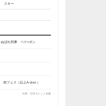
と スキー
ぬぼれ刑事 ペケ×ポン
肉フェス（以上A-dnis.）
出典：日本タレント名鑑