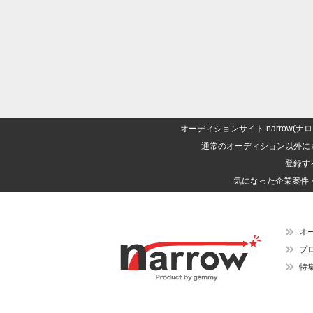
オーディションサイト narrow
通常のオーディション以外に
登録す
気になった企業案件
オ
プ
特